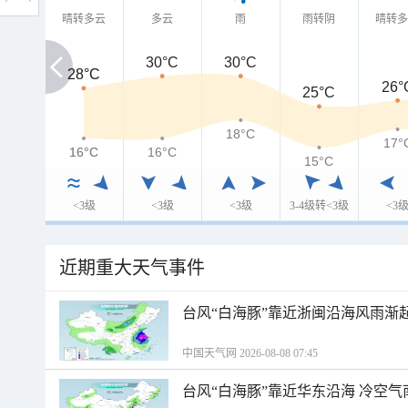
晴转多云
多云
雨
雨转阴
晴转
30°C
30°C
28°C
28°C
26°
25°C
18°C
17°
16°C
16°C
16°C
15°C
<3级
<3级
<3级
3-4级转<3级
<3
近期重大天气事件
台风“白海豚”靠近浙闽沿海风雨渐
中国天气网 2026-08-08 07:45
台风“白海豚”靠近华东沿海 冷空