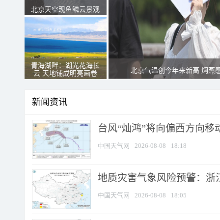
北京天空现鱼鳞云景观
青海湖畔：湖光花海长
北京气温创今年来新高 焖蒸
云 天地铺成明亮画卷
新闻资讯
台风“灿鸿”将向偏西方向移
中国天气网
2026-08-08
18:18
地质灾害气象风险预警：浙
中国天气网
2026-08-08
18:05