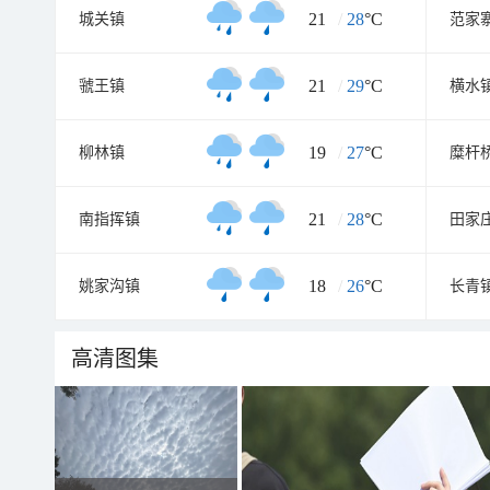
21
/
28
°C
城关镇
范家
21
/
29
°C
虢王镇
横水
19
/
27
°C
柳林镇
糜杆
21
/
28
°C
南指挥镇
田家
18
/
26
°C
姚家沟镇
长青
高清图集