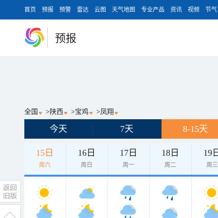
首页
预报
预警
雷达
云图
天气地图
专业产品
资讯
视频
节气
预报
全国
>
陕西
>
宝鸡
>
凤翔
今天
7天
8-15天
15日
16日
17日
18日
19
周六
周日
周一
周二
周