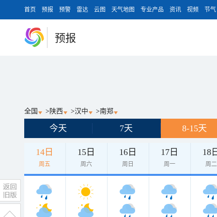
首页
预报
预警
雷达
云图
天气地图
专业产品
资讯
视频
节气
预报
全国
>
陕西
>
汉中
>
南郑
今天
7天
8-15天
14日
15日
16日
17日
18
周五
周六
周日
周一
周