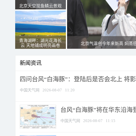
北京天空现鱼鳞云景观
青海湖畔：湖光花海长
北京气温创今年来新高 焖蒸
云 天地铺成明亮画卷
新闻资讯
四问台风“白海豚”：登陆后是否会北上 将影响
中国天气网
2026-08-07
11:20
台风“白海豚”将在华东沿海
中国天气网
2026-08-07
11:15