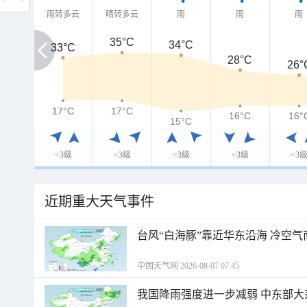
雨转多云
晴转多云
雨
雨
雨
35°C
34°C
33°C
33°C
28°C
26°
17°C
17°C
17°C
16°C
16°
15°C
<3级
<3级
<3级
<3级
<3
近期重大天气事件
台风“白海豚”靠近华东沿海 冷空
中国天气网 2026-08-07 07:45
我国降雨强度进一步减弱 中东部大