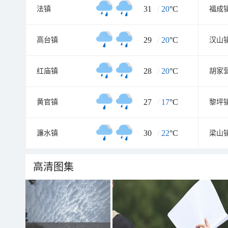
31
/
20
°C
法镇
福成
29
/
20
°C
高台镇
汉山
28
/
20
°C
红庙镇
胡家
27
/
17
°C
黄官镇
黎坪
30
/
22
°C
濂水镇
梁山
高清图集