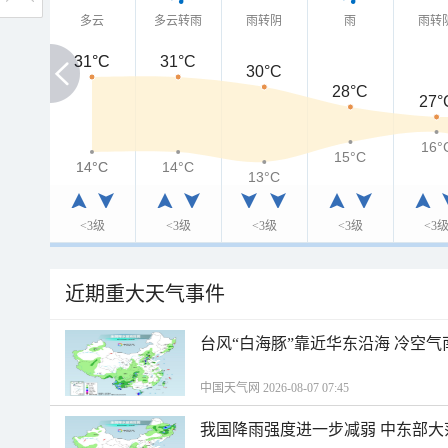
多云
多云转雨
雨转阴
雨
雨转
31°C
31°C
31°C
30°C
28°C
27°
16°
15°C
14°C
14°C
14°C
13°C
<3级
<3级
<3级
<3级
<3
近期重大天气事件
台风“白海豚”靠近华东沿海 冷空
中国天气网 2026-08-07 07:45
我国降雨强度进一步减弱 中东部大