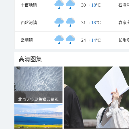
30
/
18
°C
十亩地镇
石墩
31
/
18
°C
西岔河镇
袁家
24
/
14
°C
岳坝镇
长角
高清图集
北京天空现鱼鳞云景观