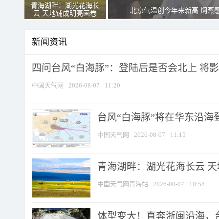
青海湖畔：湖光花海长
北京气温创今年来新高 焖蒸
云 天地铺成明亮画卷
新闻资讯
四问台风“白海豚”：登陆后是否会北上 将影响
中国天气网
2026-08-07
11:20
台风“白海豚”将在华东沿海
中国天气网
2026-08-07
11:15
青海湖畔：湖光花海长云 
中国天气网青海站
2026-08-07
10:58
体型变大！直奔浙闽沿海，台风