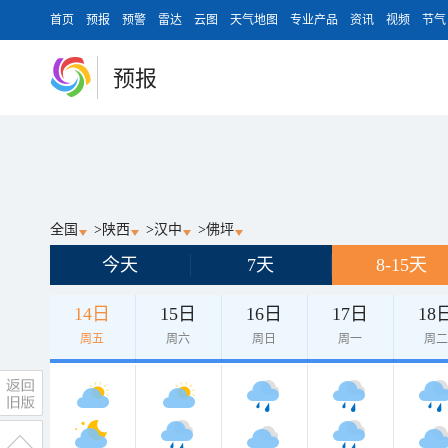
首页
预报
预警
雷达
云图
天气地图
专业产品
资讯
视频
节气
预报
全国
>
陕西
>
汉中
>
佛坪
今天
7天
8-15天
14日
15日
16日
17日
18
周五
周六
周日
周一
周