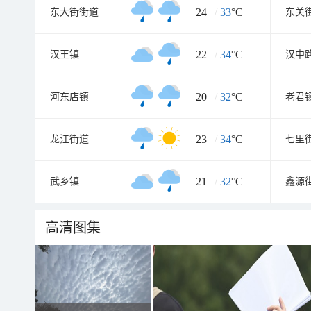
24
/
33
°C
东大街街道
东关
22
/
34
°C
汉王镇
汉中
20
/
32
°C
河东店镇
老君
23
/
34
°C
龙江街道
七里
21
/
32
°C
武乡镇
鑫源
高清图集