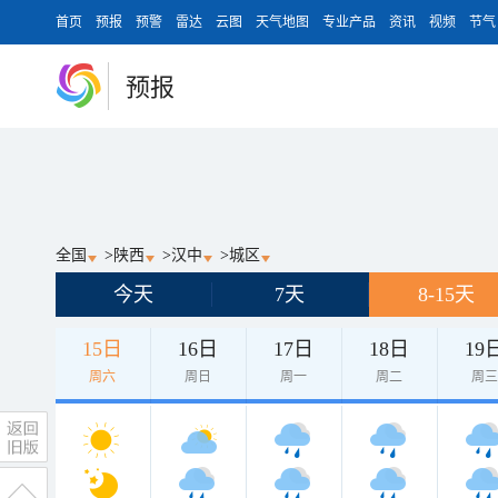
首页
预报
预警
雷达
云图
天气地图
专业产品
资讯
视频
节气
预报
全国
>
陕西
>
汉中
>
城区
今天
7天
8-15天
15日
16日
17日
18日
19
周六
周日
周一
周二
周