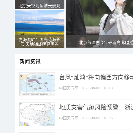
北京天空现鱼鳞云景观
青海湖畔：湖光花海长
北京气温创今年来新高 焖蒸
云 天地铺成明亮画卷
新闻资讯
台风“灿鸿”将向偏西方向移
中国天气网
2026-08-08
18:18
地质灾害气象风险预警：浙
中国天气网
2026-08-08
18:05