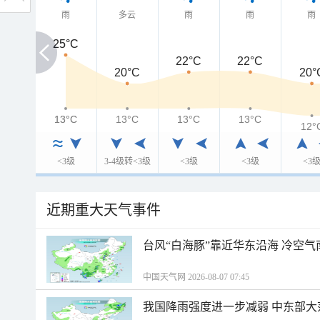
雨
多云
雨
雨
雨
25°C
25°C
22°C
22°C
20°C
20°
13°C
13°C
13°C
13°C
13°C
12°
<3级
3-4级转<3级
<3级
<3级
<3
近期重大天气事件
台风“白海豚”靠近华东沿海 冷空
中国天气网 2026-08-07 07:45
我国降雨强度进一步减弱 中东部大