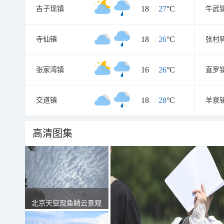
18
/
27
°C
吉子现镇
牛武
18
/
26
°C
寺仙镇
张村
16
/
26
°C
张家湾镇
直罗
18
/
28
°C
交道镇
羊泉
高清图集
北京天空现鱼鳞云景观