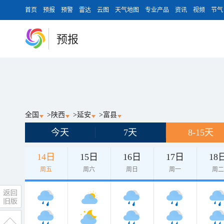
首页
预报
预警
雷达
云图
天气地图
专业产品
资讯
视频
节气
预报
全国
>
陕西
>
延安
>
富县
今天
7天
8-15天
14日
15日
16日
17日
18
周五
周六
周日
周一
周