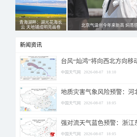
青海湖畔：湖光花海长
北京气温创今年来新高 焖蒸
云 天地铺成明亮画卷
新闻资讯
台风“灿鸿”将向西北方向移
中国天气网
2026-08-07
18:10
地质灾害气象风险预警：河北
中国天气网
2026-08-07
18:05
强对流天气蓝色预警：浙江东部
中国天气网
2026-08-07
18:05