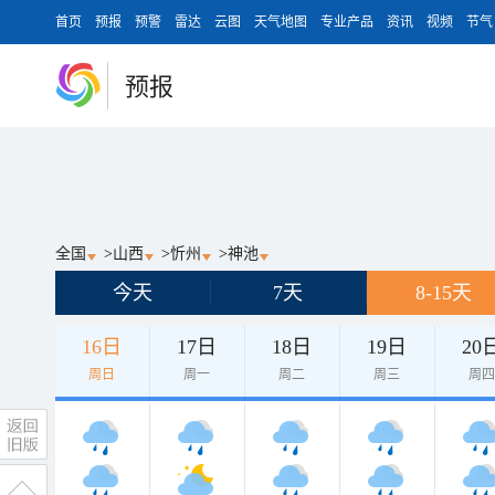
首页
预报
预警
雷达
云图
天气地图
专业产品
资讯
视频
节气
预报
全国
>
山西
>
忻州
>
神池
今天
7天
8-15天
16日
17日
18日
19日
20
周日
周一
周二
周三
周