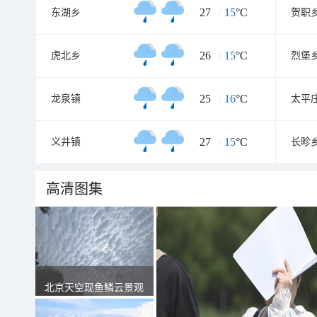
27
/
15
°C
东湖乡
贺职
26
/
15
°C
虎北乡
烈堡
25
/
16
°C
龙泉镇
太平
27
/
15
°C
义井镇
长畛
高清图集
北京天空现鱼鳞云景观