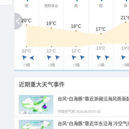
雨
雨转多云
雨
雨
雨
21°
20°C
20°C
19°C
18°C
17°C
13°C
13°
12°C
12°C
12°C
12°C
<3级
<3级
<3级
<3级
<3
近期重大天气事件
台风“白海豚”靠近浙闽沿海风雨渐
中国天气网 2026-08-08 07:45
台风“白海豚”靠近华东沿海 冷空