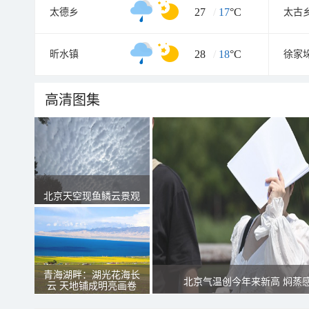
27
/
17
°C
太德乡
太古
28
/
18
°C
昕水镇
徐家
高清图集
北京天空现鱼鳞云景观
青海湖畔：湖光花海长
北京气温创今年来新高 焖蒸
云 天地铺成明亮画卷