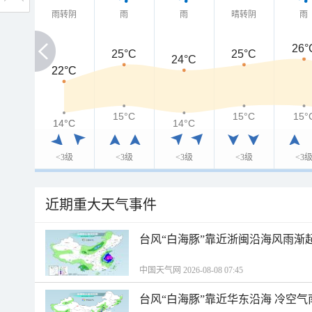
雨转阴
雨
雨
晴转阴
雨
26°
25°C
25°C
24°C
22°C
22°C
15°C
15°C
15°
14°C
14°C
14°C
<3级
<3级
<3级
<3级
<3
近期重大天气事件
台风“白海豚”靠近浙闽沿海风雨渐
中国天气网 2026-08-08 07:45
台风“白海豚”靠近华东沿海 冷空