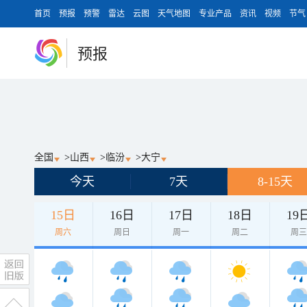
首页
预报
预警
雷达
云图
天气地图
专业产品
资讯
视频
节气
预报
全国
>
山西
>
临汾
>
大宁
今天
7天
8-15天
15日
16日
17日
18日
19
周六
周日
周一
周二
周