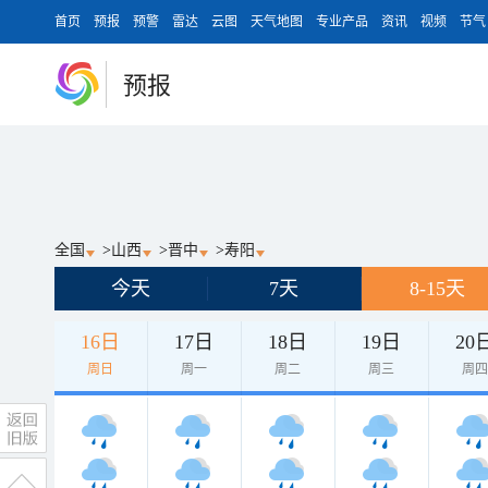
首页
预报
预警
雷达
云图
天气地图
专业产品
资讯
视频
节气
预报
全国
>
山西
>
晋中
>
寿阳
今天
7天
8-15天
16日
17日
18日
19日
20
周日
周一
周二
周三
周