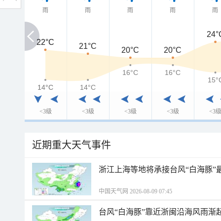
雨
雨
雨
雨
雨
24°
22°C
22°C
21°C
20°C
20°C
16°C
16°C
15°
14°C
14°C
14°C
<3级
<3级
<3级
<3级
<3
近期重大天气事件
浙江上海等地将承接台风“白海豚”
中国天气网 2026-08-09 07:45
台风“白海豚”靠近浙闽沿海风雨渐