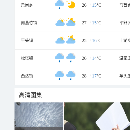
26
/
15
°C
景尚乡
马首
27
/
15
°C
南燕竹镇
平舒
25
/
16
°C
平头镇
上湖
26
/
14
°C
松塔镇
温家
28
/
17
°C
西洛镇
羊头
高清图集