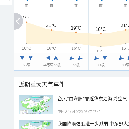
雨
雨
雨
雨
雨
27°C
27°C
21°C
21°
19°C
18°C
16°C
16°C
16°C
16°C
16°
15°C
<3级
3-4级转<3级
<3级
<3级
<3
近期重大天气事件
台风“白海豚”靠近华东沿海 冷空
中国天气网 2026-08-07 07:45
我国降雨强度进一步减弱 中东部大