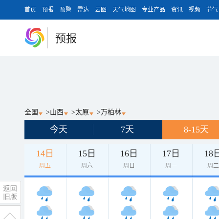
首页
预报
预警
雷达
云图
天气地图
专业产品
资讯
视频
节气
预报
全国
>
山西
>
太原
>
万柏林
今天
7天
8-15天
14日
15日
16日
17日
18
周五
周六
周日
周一
周