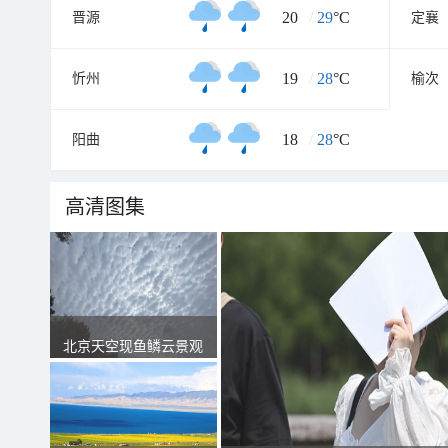
20
/
29
°C
晋源
定襄
19
/
28
°C
忻州
榆次
18
/
28
°C
阳曲
高清图集
北京天空现鱼鳞云景观