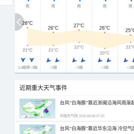
雨
雨
雨
雨
雨
28°C
28°C
27°C
26°C
26°C
25°
22°C
22°
21°C
21°C
21°C
20°C
3-4级转<3级
<3级
<3级
<3级
<3
近期重大天气事件
台风“白海豚”靠近浙闽沿海风雨渐
中国天气网 2026-08-08 07:45
台风“白海豚”靠近华东沿海 冷空