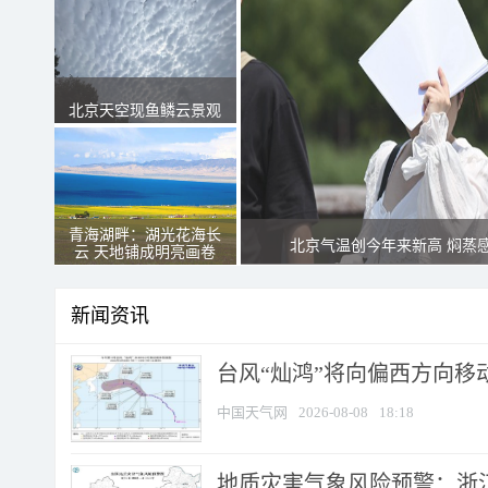
北京天空现鱼鳞云景观
青海湖畔：湖光花海长
北京气温创今年来新高 焖蒸
云 天地铺成明亮画卷
新闻资讯
台风“灿鸿”将向偏西方向移
中国天气网
2026-08-08
18:18
地质灾害气象风险预警：浙