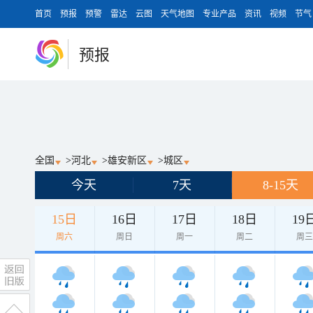
首页
预报
预警
雷达
云图
天气地图
专业产品
资讯
视频
节气
预报
全国
>
河北
>
雄安新区
>
城区
今天
7天
8-15天
15日
16日
17日
18日
19
周六
周日
周一
周二
周