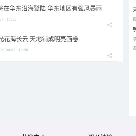
”将在华东沿海登陆 华东地区有强风暴雨
拨
07
11:15
光花海长云 天地铺成明亮画卷
26-08-07
10:58