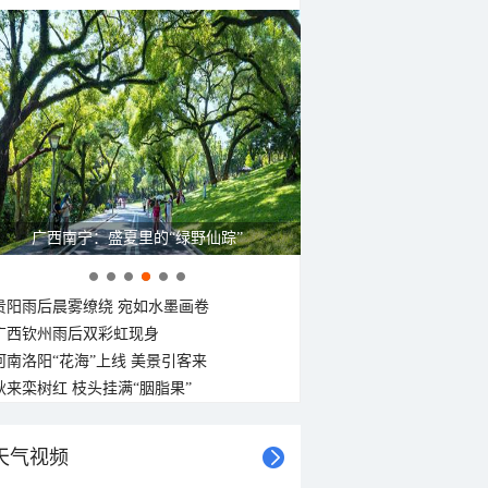
广西南宁：盛夏里的“绿野仙踪”
贵阳雨后晨雾缭绕 宛如水墨画卷
广西钦州雨后双彩虹现身
河南洛阳“花海”上线 美景引客来
秋来栾树红 枝头挂满“胭脂果”
天气视频