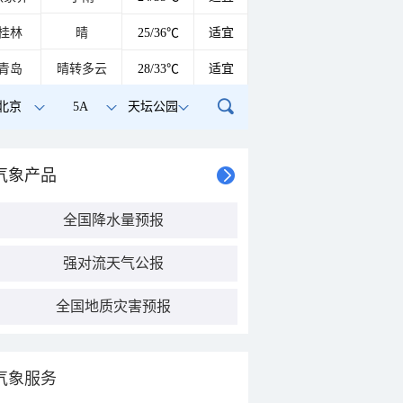
桂林
晴
25/36℃
适宜
青岛
晴转多云
28/33℃
适宜
北京
5A
天坛公园
气象产品
全国降水量预报
强对流天气公报
全国地质灾害预报
气象服务