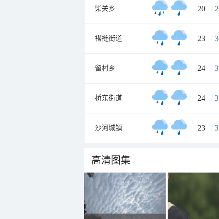
20
/
2
柴关乡
23
/
3
褡裢街道
24
/
3
留村乡
24
/
3
桥东街道
23
/
3
沙河城镇
高清图集