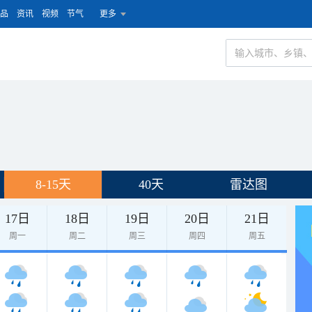
品
资讯
视频
节气
更多
8-15天
40天
雷达图
17日
18日
19日
20日
21日
周一
周二
周三
周四
周五