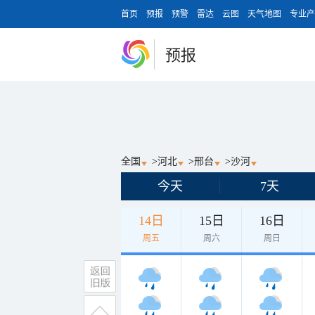
首页
预报
预警
雷达
云图
天气地图
专业产
预报
全国
>
河北
>
邢台
>
沙河
今天
7天
14日
15日
16日
周五
周六
周日