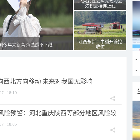
北京彩虹云隙光七彩云
浓积云接连上线
江西永新：中稻开镰抢
创今年来新高 焖蒸感不下线
收忙
将向西北方向移动 未来对我国无影响
07
18:10
风险预警：河北重庆陕西等部分地区风险较...
07
18:05