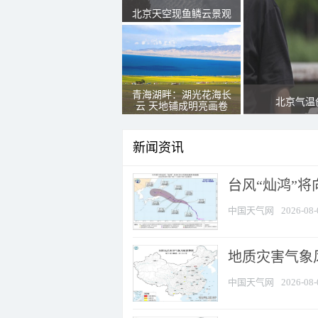
北京天空现鱼鳞云景观
青海湖畔：湖光花海长
北京气温
云 天地铺成明亮画卷
新闻资讯
台风“灿鸿”
中国天气网
2026-08-
地质灾害气象
中国天气网
2026-08-