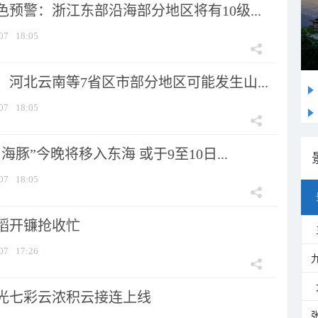
预警：浙江东部沿海部分地区将有10级...
07
18:05
河北云南等7省区市部分地区可能发生山...
07
18:05
海豚”今晚将移入东海 或于9至10日...
07
18:05
稻开镰抢收忙
07
17:26
光七彩云浓积云接连上线