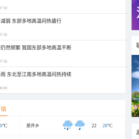
7:50
减弱 东部多地高温闷热盛行
7:56
仍然频繁 我国东部多地高温不断
7:56
雨 东北至江南多地高温闷热持续
8:00
乡镇
0
°C
22
/
28
°C
册井乡