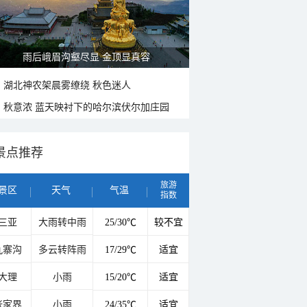
雨后峨眉沟壑尽显 金顶显真容
湖北神农架晨雾缭绕 秋色迷人
秋意浓 蓝天映衬下的哈尔滨伏尔加庄园
景点推荐
旅游
景区
天气
气温
指数
三亚
大雨转中雨
25/30℃
较不宜
九寨沟
多云转阵雨
17/29℃
适宜
大理
小雨
15/20℃
适宜
张家界
小雨
24/35℃
适宜