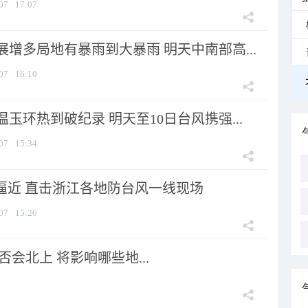
07
17:07
增多局地有暴雨到大暴雨 明天中南部高...
07
16:10
玉环热到破纪录 明天至10日台风携强...
07
15:34
”逼近 直击浙江各地防台风一线现场
07
15:26
会北上 将影响哪些地...