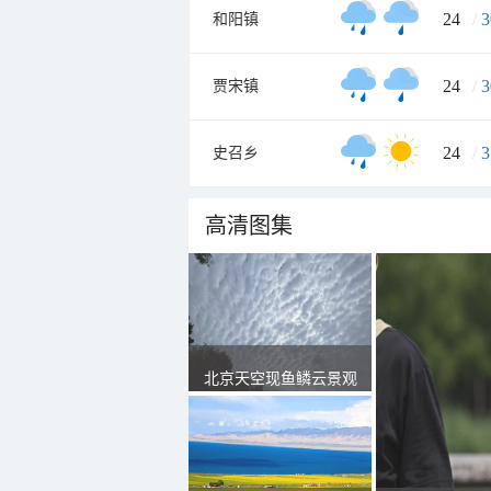
24
/
3
和阳镇
24
/
3
贾宋镇
24
/
3
史召乡
高清图集
北京天空现鱼鳞云景观