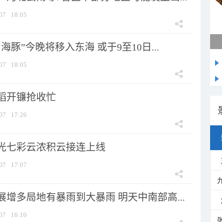
07
18:05
海豚”今晚将移入东海 或于9至10日...
07
18:05
稻开镰抢收忙
07
17:26
光七彩云浓积云接连上线
07
17:07
增多局地有暴雨到大暴雨 明天中南部高...
07
16:10