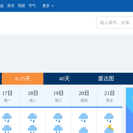
品
资讯
视频
节气
更多
8-15天
40天
雷达图
17日
18日
19日
20日
21日
周一
周二
周三
周四
周五