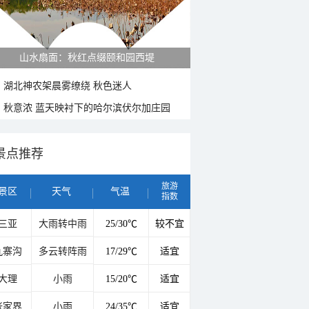
山水扇面：秋红点缀颐和园西堤
湖北神农架晨雾缭绕 秋色迷人
秋意浓 蓝天映衬下的哈尔滨伏尔加庄园
景点推荐
旅游
景区
天气
气温
指数
三亚
大雨转中雨
25/30℃
较不宜
九寨沟
多云转阵雨
17/29℃
适宜
大理
小雨
15/20℃
适宜
张家界
小雨
24/35℃
适宜