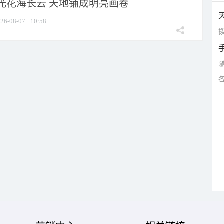
光花海长云 天地铺成明亮画卷
26-08-07
10:58
拨