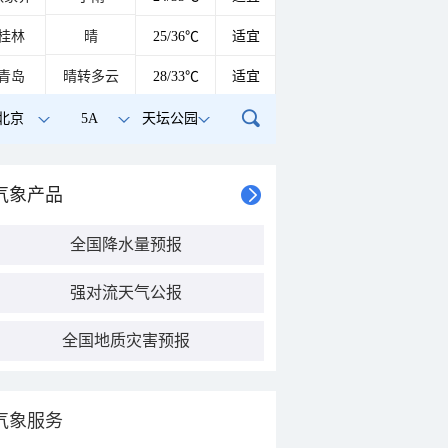
桂林
晴
25/36℃
适宜
青岛
晴转多云
28/33℃
适宜
北京
5A
天坛公园
气象产品
全国降水量预报
强对流天气公报
全国地质灾害预报
气象服务