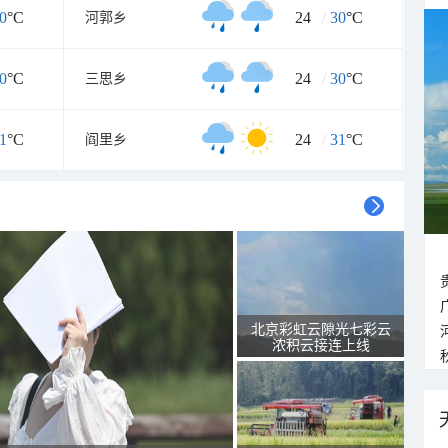
0
°C
24
/
30
°C
河郭乡
0
°C
24
/
30
°C
三思乡
1
°C
24
/
31
°C
阎里乡
北京彩虹云隙光七彩云
浓积云接连上线