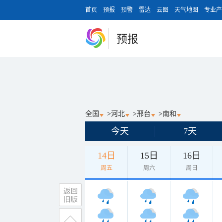
首页
预报
预警
雷达
云图
天气地图
专业产
预报
全国
>
河北
>
邢台
>
南和
今天
7天
14日
15日
16日
周五
周六
周日