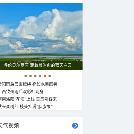
呼伦贝尔草原 藏着最治愈的蓝天白云
贵阳雨后晨雾缭绕 宛如水墨画卷
广西钦州雨后双彩虹现身
河南洛阳“花海”上线 美景引客来
秋来栾树红 枝头挂满“胭脂果”
天气视频