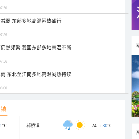
7:50
减弱 东部多地高温闷热盛行
7:56
仍然频繁 我国东部多地高温不断
7:56
雨 东北至江南多地高温闷热持续
8:00
乡镇
1
°C
24
/
30
°C
郝桥镇