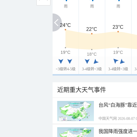
雨
雨
雨
24°C
24°C
23°C
22°C
19°C
19°C
19°C
18°C
<3级转4-5级
3-4级转<3级
3-4级转<3级
近期重大天气事件
台风“白海豚”靠
中国天气网 2026-08-07 0
我国降雨强度进一