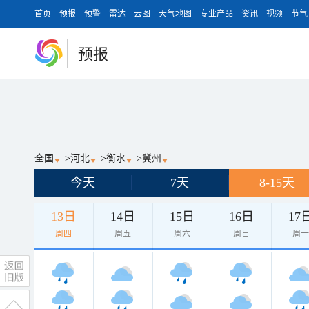
首页
预报
预警
雷达
云图
天气地图
专业产品
资讯
视频
节气
预报
全国
>
河北
>
衡水
>
冀州
今天
7天
8-15天
13日
14日
15日
16日
17
周四
周五
周六
周日
周