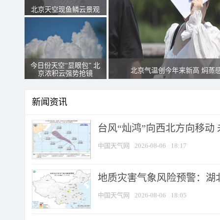
北京天空现鱼鳞云景观
今日份天空“显眼包” 北
北京气温创今年来新高 焖蒸
京浓积云强势抢镜
新闻资讯
台风“灿鸿”向西北方向移动
中国天气网
2026-08-06
18:17
地质灾害气象风险预警：湖北
中国天气网
2026-08-06
18:05