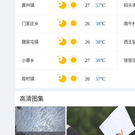
27
/
37
°C
冀州镇
码头
26
/
38
°C
门家庄乡
南午
26
/
38
°C
魏家屯镇
西王
27
/
38
°C
小寨乡
徐家
26
/
37
°C
周村镇
高清图集