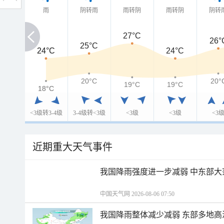
雨
阴转雨
雨转阴
雨转阴
阴转
27°C
26°
25°C
24°C
24°C
24°C
20°C
20°
19°C
19°C
18°C
18°C
<3级转3-4级
3-4级转<3级
<3级
<3级
<3
近期重大天气事件
我国降雨强度进一步减弱 中东部大
中国天气网 2026-08-06 07:50
我国降雨整体减少减弱 东部多地高