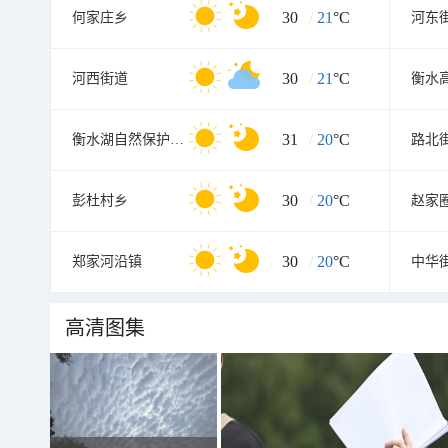
30
/
21
°C
何家庄乡
河东
30
/
21
°C
河西街道
31
/
20
°C
衡水湖自然保护区管理处
路北
30
/
20
°C
彭杜村乡
赵家
30
/
20
°C
郑家河沿镇
中华
高清图集