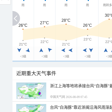
雨
雨
雨
雨
雨转
30°
28°C
27°C
26°C
26°C
26°C
23°C
22°C
22°
21°C
21°C
21°C
<3级
<3级
<3级
<3级
<3
近期重大天气事件
浙江上海等地将承接台风“白海豚”
中国天气网 2026-08-09 07:45
台风“白海豚”靠近浙闽沿海风雨渐