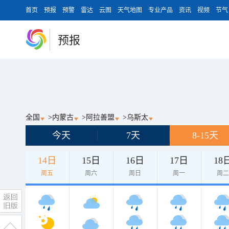
首页
预报
预警
雷达
云图
天气地图
专业产品
资讯
视频
节气
预报
全国
>
内蒙古
>
阿拉善盟
>
乌斯太
今天
7天
8-15天
14日
15日
16日
17日
18
周五
周六
周日
周一
周