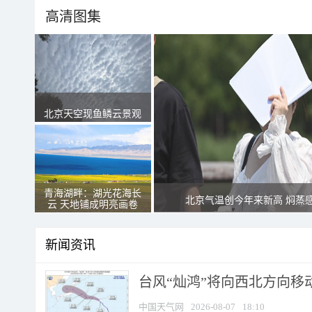
高清图集
北京天空现鱼鳞云景观
青海湖畔：湖光花海长
北京气温创今年来新高 焖蒸
云 天地铺成明亮画卷
新闻资讯
台风“灿鸿”将向西北方向移
中国天气网
2026-08-07
18:10