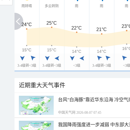
雨转晴
多云转阴
雨
雨
雨
25°C
24°C
24°C
23°
22°C
21°C
16°
15°C
15°C
15°C
14°C
14°C
3-4级转<3级
3-4级转<3级
<3级
3-4级转<3级
<3
近期重大天气事件
台风“白海豚”靠近华东沿海 冷空
中国天气网 2026-08-07 07:45
我国降雨强度进一步减弱 中东部大