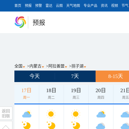
首页
预报
预警
雷达
云图
天气地图
专业产品
资讯
视频
节气
预报
全国
>
内蒙古
>
阿拉善盟
>
拐子湖
今天
7天
8-15天
17日
18日
19日
20日
21
周一
周二
周三
周四
周