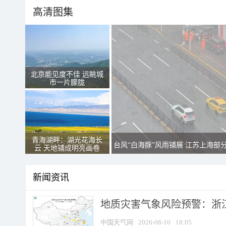
高清图集
北京能见度不佳 远眺城
市一片朦胧
青海湖畔：湖光花海长
台风“白海豚”风雨铺展 江苏上海部
云 天地铺成明亮画卷
新闻资讯
地质灾害气象风险预警：浙江
中国天气网
2026-08-10
18:05