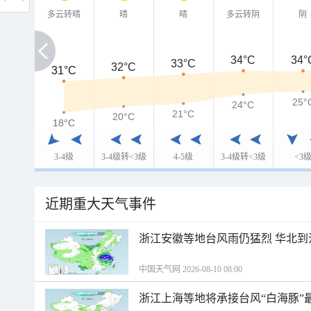
多云转晴
晴
晴
多云转阴
阴
34°C
34°
33°C
32°C
31°C
31°C
25°
24°C
21°C
20°C
18°C
18°C
3-4级
3-4级转<3级
4-5级
3-4级转<3级
<3
近期重大天气事件
浙江安徽等地台风雨仍猛烈 华北到
中国天气网 2026-08-10 08:00
浙江上海等地将承接台风“白海豚”