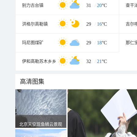
31
/
20
°C
别力古台镇
查干
29
/
16
°C
洪格尔高勒镇
吉尔
29
/
18
°C
玛尼图煤矿
那仁
32
/
21
°C
伊和高勒苏木乡乡
高清图集
北京天空现鱼鳞云景观