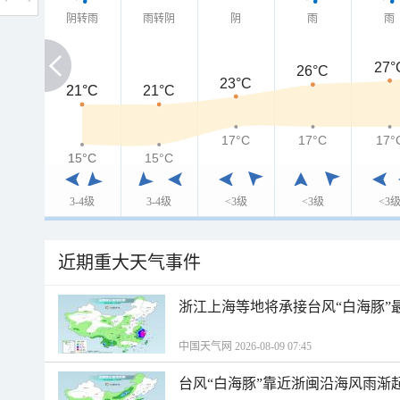
阴转雨
雨转阴
阴
雨
雨
27°
26°C
23°C
21°C
21°C
21°C
17°C
17°C
17°
15°C
15°C
15°C
3-4级
3-4级
<3级
<3级
<3
近期重大天气事件
浙江上海等地将承接台风“白海豚”
中国天气网 2026-08-09 07:45
台风“白海豚”靠近浙闽沿海风雨渐