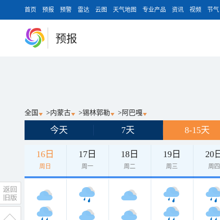
首页
预报
预警
雷达
云图
天气地图
专业产品
资讯
视频
节气
预报
全国
>
内蒙古
>
锡林郭勒
>
阿巴嘎
今天
7天
8-15天
16日
17日
18日
19日
20
周日
周一
周二
周三
周