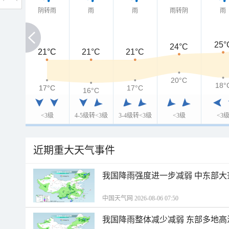
阴转雨
雨
雨
雨转阴
雨
25°
24°C
21°C
21°C
21°C
21°C
20°C
18°
17°C
17°C
17°C
16°C
<3级
4-5级转<3级
3-4级转<3级
<3级
<3
近期重大天气事件
我国降雨强度进一步减弱 中东部大
中国天气网 2026-08-06 07:50
我国降雨整体减少减弱 东部多地高