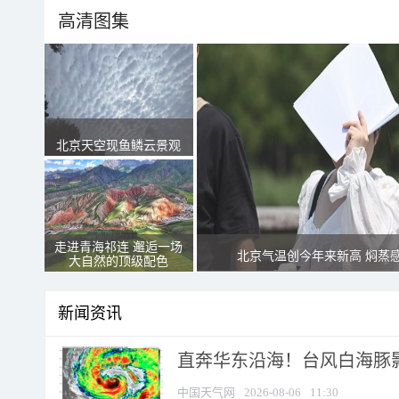
高清图集
北京天空现鱼鳞云景观
走进青海祁连 邂逅一场
北京气温创今年来新高 焖蒸
大自然的顶级配色
新闻资讯
直奔华东沿海！台风白海豚影
中国天气网
2026-08-06
11:30