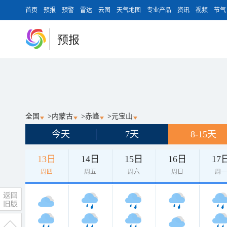
首页
预报
预警
雷达
云图
天气地图
专业产品
资讯
视频
节气
预报
全国
>
内蒙古
>
赤峰
>
元宝山
今天
7天
8-15天
13日
14日
15日
16日
17
周四
周五
周六
周日
周