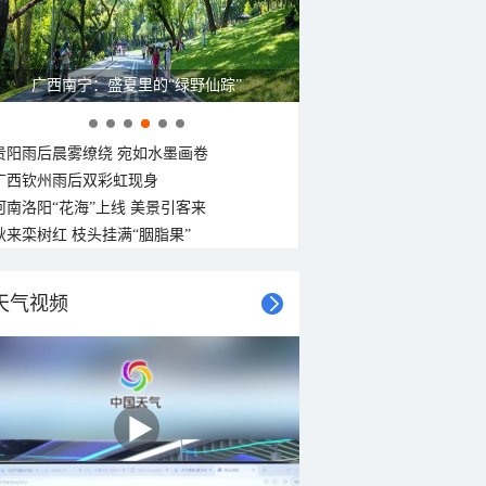
广西南宁：盛夏里的“绿野仙踪”
贵阳雨后晨雾缭绕 宛如水墨画卷
广西钦州雨后双彩虹现身
河南洛阳“花海”上线 美景引客来
秋来栾树红 枝头挂满“胭脂果”
天气视频