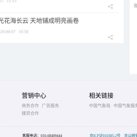
07
11:15
光花海长云 天地铺成明亮画卷
26-08-07
10:58
营销中心
相关链接
商务合作
广告服务
中国气象局
中国气象服
媒资合作
客服电话：
010-68409444
京ICP证010385-2号
京公网安备