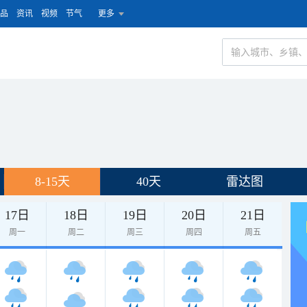
品
资讯
视频
节气
更多
8-15天
40天
雷达图
17日
18日
19日
20日
21日
周一
周二
周三
周四
周五