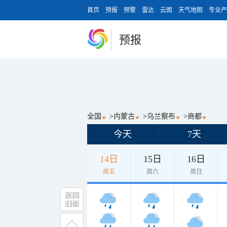
首页
预报
预警
雷达
云图
天气地图
专业产
预报
全国
>
内蒙古
>
乌兰察布
>
商都
今天
7天
14日
15日
16日
周五
周六
周日