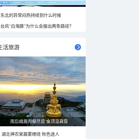
东北的异常闷热持续到什么时候
台风“白海豚”为什么会报出两条路径？
生活旅游
雨后峨眉沟壑尽显 金顶显真容
湖北神农架晨雾缭绕 秋色迷人