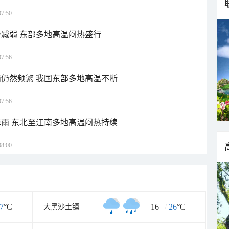
7:50
减弱 东部多地高温闷热盛行
7:56
仍然频繁 我国东部多地高温不断
7:56
雨 东北至江南多地高温闷热持续
8:00
7
°C
16
/
26
°C
大黑沙土镇