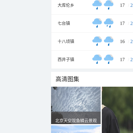
17
/
2
大库伦乡
17
/
2
七台镇
16
/
2
十八顷镇
17
/
2
西井子镇
高清图集
北京天空现鱼鳞云景观