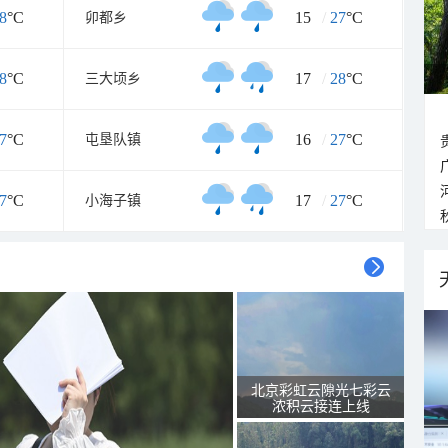
8
°C
15
/
27
°C
卯都乡
8
°C
17
/
28
°C
三大顷乡
7
°C
16
/
27
°C
屯垦队镇
7
°C
17
/
27
°C
小海子镇
北京彩虹云隙光七彩云
浓积云接连上线