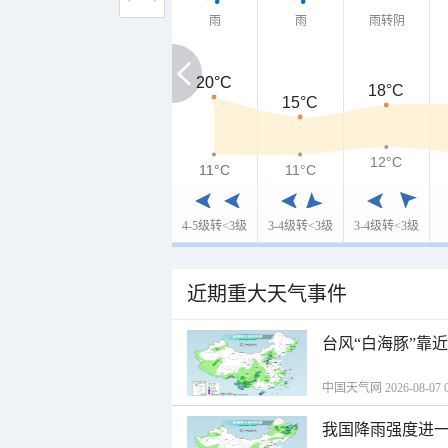
雨
雨
雨转阴
20°C
20°C
18°C
15°C
12°C
11°C
11°C
11°C
4-5级转<3级
3-4级转<3级
3-4级转<3级
近期重大天气事件
台风“白海豚”靠
中国天气网 2026-08-07 0
我国降雨强度进一