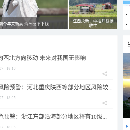
江西永新：中稻开镰抢
创今年来新高 焖蒸感不下线
收忙
将向西北方向移动 未来对我国无影响
07
18:10
风险预警：河北重庆陕西等部分地区风险较...
07
18:05
预警：浙江东部沿海部分地区将有10级...
07
18:05