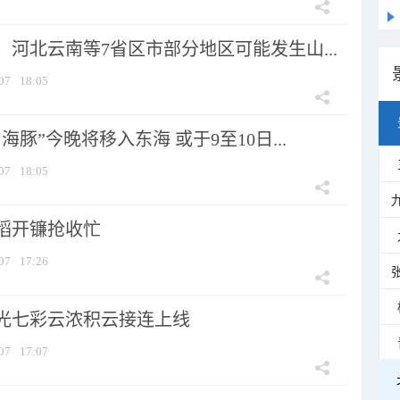
河北云南等7省区市部分地区可能发生山...
07
18:05
海豚”今晚将移入东海 或于9至10日...
07
18:05
稻开镰抢收忙
07
17:26
光七彩云浓积云接连上线
07
17:07