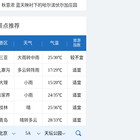
秋意浓 蓝天映衬下的哈尔滨伏尔加庄园
景点推荐
旅游
景区
天气
气温
指数
三亚
大雨转中雨
25/30℃
较不宜
九寨沟
多云转阵雨
17/29℃
适宜
大理
小雨
15/20℃
适宜
张家界
小雨
24/35℃
适宜
桂林
晴
25/36℃
适宜
青岛
晴转多云
28/33℃
适宜
北京
5A
天坛公园