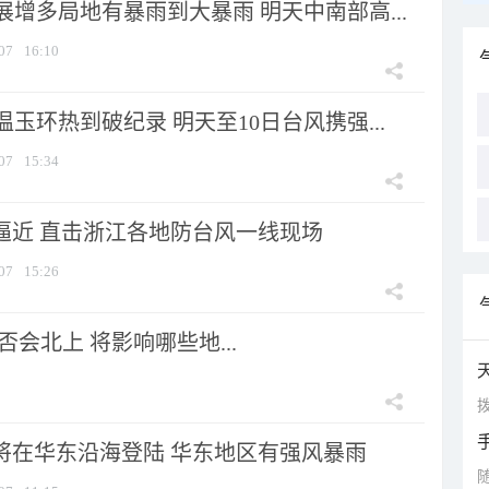
增多局地有暴雨到大暴雨 明天中南部高...
07
16:10
玉环热到破纪录 明天至10日台风携强...
07
15:34
”逼近 直击浙江各地防台风一线现场
07
15:26
会北上 将影响哪些地...
拨
”将在华东沿海登陆 华东地区有强风暴雨