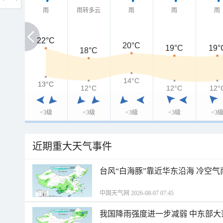
雨
雨转多云
雨
雨
雨
22°C
22°C
20°C
19°C
19°
18°C
14°C
13°C
13°C
12°C
12°C
12°
<3级
<3级
<3级
<3级
<3
近期重大天气事件
台风“白海豚”靠近华东沿海 冷空
中国天气网 2026-08-07 07:45
我国降雨强度进一步减弱 中东部大