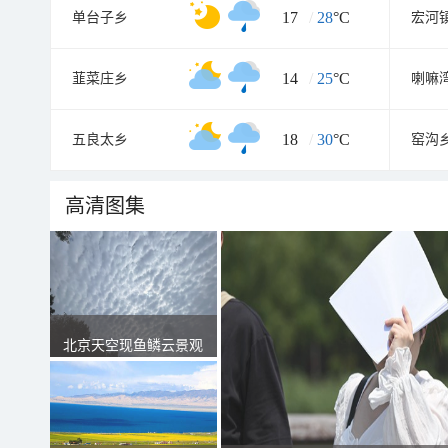
17
/
28
°C
单台子乡
宏河
14
/
25
°C
韮菜庄乡
喇嘛
18
/
30
°C
五良太乡
窑沟
高清图集
北京天空现鱼鳞云景观