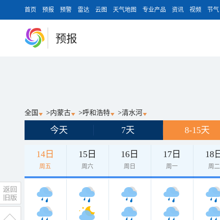
首页
预报
预警
雷达
云图
天气地图
专业产品
资讯
视频
节气
预报
全国
>
内蒙古
>
呼和浩特
>
清水河
今天
7天
8-15天
14日
15日
16日
17日
18
周五
周六
周日
周一
周