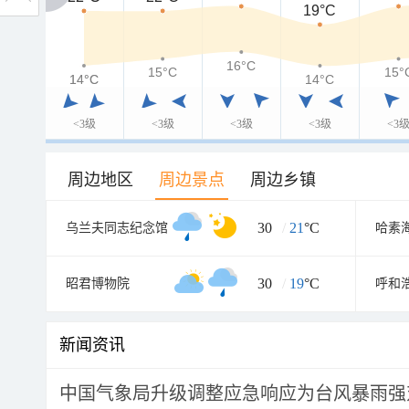
19°C
16°C
15°C
15°
14°C
14°C
14°C
<3级
<3级
<3级
<3级
<3
周边地区
周边景点
周边乡镇
30
/
21
°C
乌兰夫同志纪念馆
哈素
30
/
19
°C
昭君博物院
新闻资讯
中国气象局升级调整应急响应为台风暴雨强