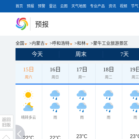
首页
预报
预警
雷达
云图
天气地图
专业产品
资讯
视频
节气
预报
全国
>
内蒙古
>
呼和浩特
>
和林
>
蒙牛工业旅游景区
今天
周末
7天
15日
16日
17日
18日
19
周六
周日
周一
周二
周
晴转多云
雨
雨
雨
雨
23°C
23°
22°C
22°C
22°C