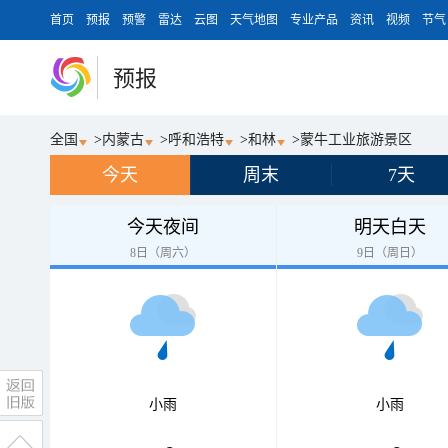
首页
预报
预警
雷达
云图
天气地图
专业产品
资讯
视频
节气
预报
全国
>
内蒙古
>
呼和浩特
>
和林
>
蒙牛工业旅游景区
今天
周末
7天
今天夜间
明天白天
8日（周六）
9日（周日）
小雨
小雨