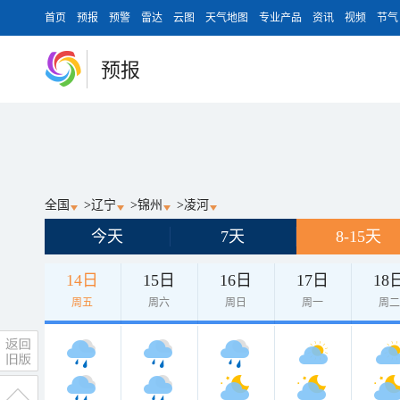
首页
预报
预警
雷达
云图
天气地图
专业产品
资讯
视频
节气
预报
全国
>
辽宁
>
锦州
>
凌河
今天
7天
8-15天
14日
15日
16日
17日
18
周五
周六
周日
周一
周