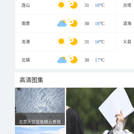
31
/
18
°C
连山
古塔
30
/
18
°C
南票
凌海
31
/
18
°C
龙港
义县
30
/
17
°C
北镇
高清图集
北京天空现鱼鳞云景观