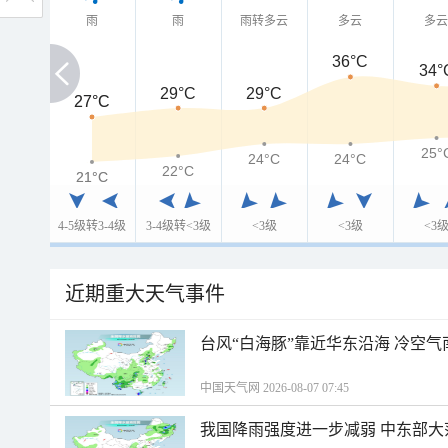
雨
雨
雨转多云
多云
多
36°C
34°
29°C
29°C
27°C
27°C
25°
24°C
24°C
22°C
21°C
21°C
4-5级转3-4级
3-4级转<3级
<3级
<3级
<3
近期重大天气事件
台风“白海豚”靠近华东沿海 冷空
中国天气网 2026-08-07 07:45
我国降雨强度进一步减弱 中东部大