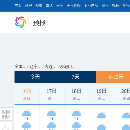
首页
预报
预警
雷达
云图
天气地图
专业产品
资讯
视频
节气
预报
全国
>
辽宁
>
大连
>
沙河口
今天
7天
8-15天
16日
17日
18日
19日
20
周日
周一
周二
周三
周