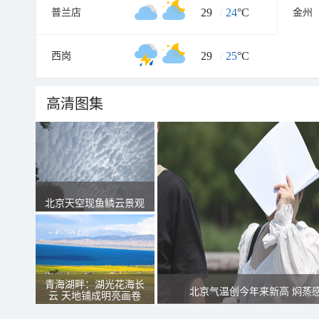
29
/
24
°C
普兰店
金州
29
/
25
°C
西岗
高清图集
北京天空现鱼鳞云景观
青海湖畔：湖光花海长
北京气温创今年来新高 焖蒸
云 天地铺成明亮画卷