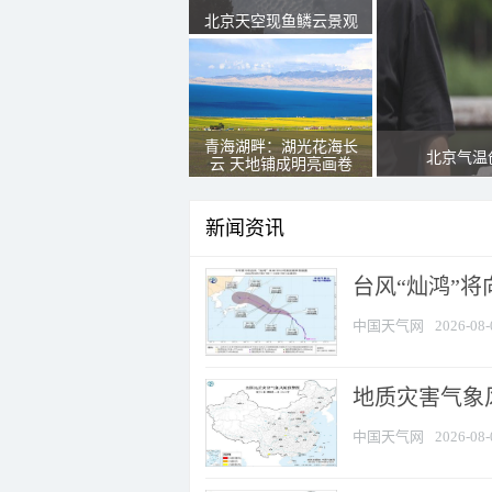
北京天空现鱼鳞云景观
青海湖畔：湖光花海长
北京气温
云 天地铺成明亮画卷
新闻资讯
台风“灿鸿”
中国天气网
2026-08-
地质灾害气象
中国天气网
2026-08-