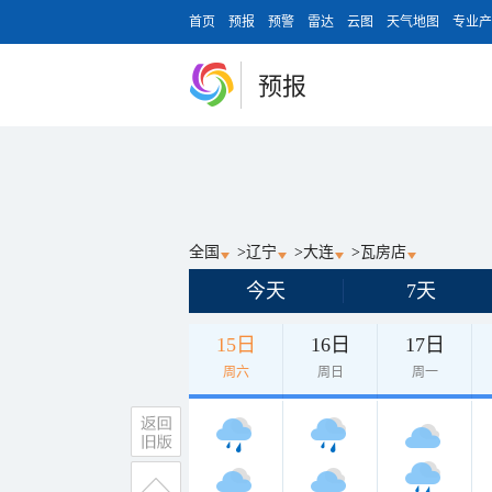
首页
预报
预警
雷达
云图
天气地图
专业产
预报
全国
>
辽宁
>
大连
>
瓦房店
今天
7天
15日
16日
17日
周六
周日
周一