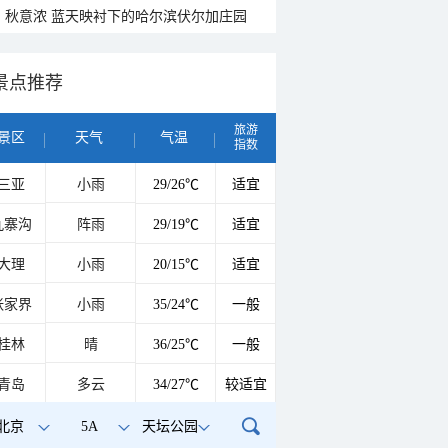
秋意浓 蓝天映衬下的哈尔滨伏尔加庄园
景点推荐
旅游
景区
天气
气温
指数
三亚
小雨
29/26℃
适宜
九寨沟
阵雨
29/19℃
适宜
大理
小雨
20/15℃
适宜
张家界
小雨
35/24℃
一般
桂林
晴
36/25℃
一般
青岛
多云
34/27℃
较适宜
北京
5A
天坛公园