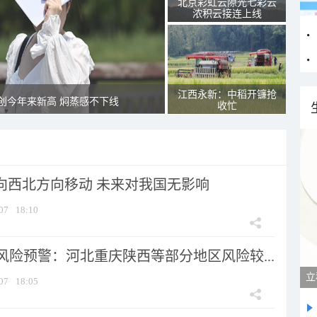
北京彩虹云隙光七彩云
浓积云接连上线
江西永新：中稻开镰抢
创今年来新高 焖蒸感不下线
收忙
将向西北方向移动 未来对我国无影响
07
18:10
风险预警：河北重庆陕西等部分地区风险较...
07
18:05