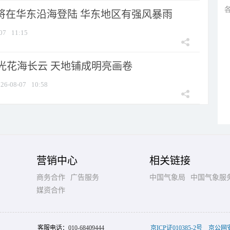
”将在华东沿海登陆 华东地区有强风暴雨
07
11:15
光花海长云 天地铺成明亮画卷
26-08-07
10:58
营销中心
相关链接
商务合作
广告服务
中国气象局
中国气象服
媒资合作
客服电话：
010-68409444
京ICP证010385-2号
京公网安备