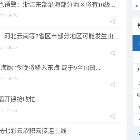
预警：浙江东部沿海部分地区将有10级...
07
18:05
河北云南等7省区市部分地区可能发生山...
07
18:05
海豚”今晚将移入东海 或于9至10日...
07
18:05
稻开镰抢收忙
07
17:26
光七彩云浓积云接连上线