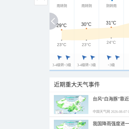
雨转阴
雨转阴
阴转雨
31°C
30°C
29°C
29°C
24°C
23°C
23°C
23°C
3-4级转<3级
3-4级转<3级
<3级
近期重大天气事件
台风“白海豚”靠
中国天气网 2026-08-07 0
我国降雨强度进一