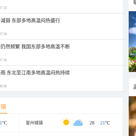
7:50
减弱 东部多地高温闷热盛行
7:56
仍然频繁 我国东部多地高温不断
7:56
雨 东北至江南多地高温闷热持续
8:00
乡镇
1
°C
28
/
21
°C
复州城镇