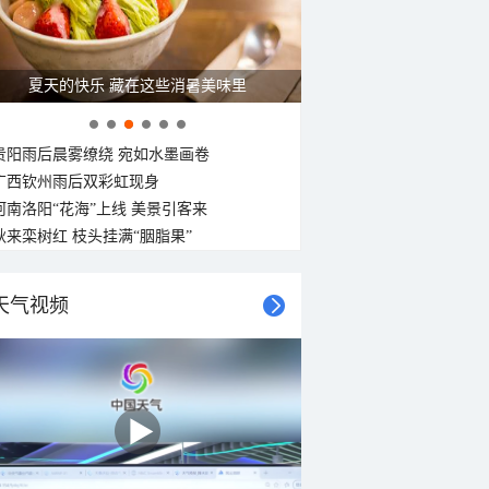
广西南宁：盛夏里的“绿野仙踪”
贵阳雨后晨雾缭绕 宛如水墨画卷
广西钦州雨后双彩虹现身
河南洛阳“花海”上线 美景引客来
秋来栾树红 枝头挂满“胭脂果”
天气视频