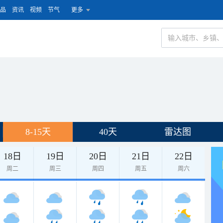
品
资讯
视频
节气
更多
8-15天
40天
雷达图
18日
19日
20日
21日
22日
周二
周三
周四
周五
周六