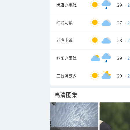
29
/
2
岗店办事处
27
/
2
红沿河镇
28
/
2
老虎屯镇
29
/
2
岭东办事处
29
/
2
三台满族乡
高清图集