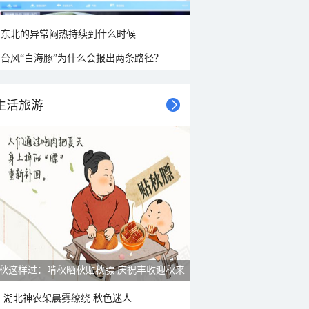
东北的异常闷热持续到什么时候
台风“白海豚”为什么会报出两条路径？
生活旅游
雨后峨眉沟壑尽显 金顶显真容
湖北神农架晨雾缭绕 秋色迷人