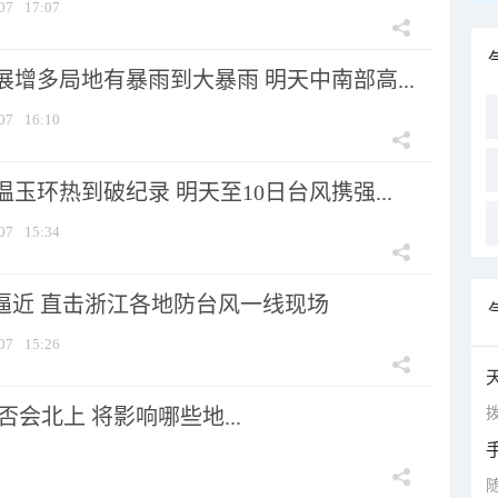
07
17:07
增多局地有暴雨到大暴雨 明天中南部高...
07
16:10
玉环热到破纪录 明天至10日台风携强...
07
15:34
”逼近 直击浙江各地防台风一线现场
07
15:26
拨
会北上 将影响哪些地...