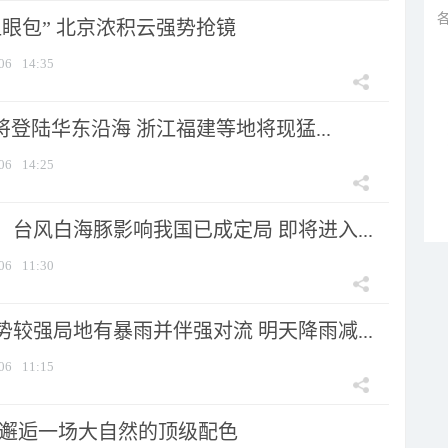
显眼包” 北京浓积云强势抢镜
06
14:35
将登陆华东沿海 浙江福建等地将现猛...
06
14:25
台风白海豚影响我国已成定局 即将进入...
06
11:30
较强局地有暴雨并伴强对流 明天降雨减...
06
11:15
 邂逅一场大自然的顶级配色