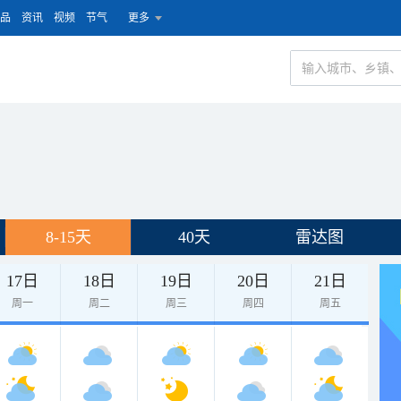
品
资讯
视频
节气
更多
8-15天
40天
雷达图
17日
18日
19日
20日
21日
周一
周二
周三
周四
周五