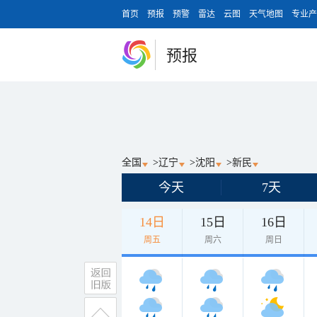
首页
预报
预警
雷达
云图
天气地图
专业产
预报
全国
>
辽宁
>
沈阳
>
新民
今天
7天
14日
15日
16日
周五
周六
周日