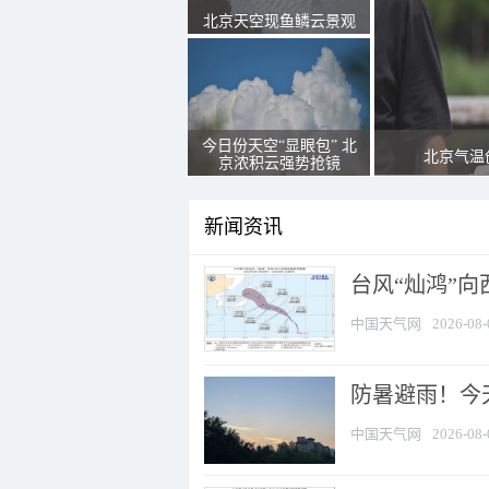
北京天空现鱼鳞云景观
今日份天空“显眼包” 北
北京气温
京浓积云强势抢镜
新闻资讯
台风“灿鸿”
中国天气网
2026-08-
防暑避雨！今天
中国天气网
2026-08-