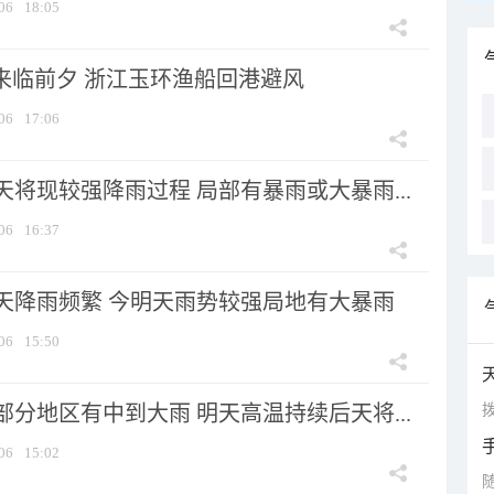
06
18:05
”来临前夕 浙江玉环渔船回港避风
06
17:06
将现较强降雨过程 局部有暴雨或大暴雨...
06
16:37
天降雨频繁 今明天雨势较强局地有大暴雨
06
15:50
拨
分地区有中到大雨 明天高温持续后天将...
06
15:02