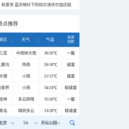
秋意浓 蓝天映衬下的哈尔滨伏尔加庄园
景点推荐
旅游
景区
天气
气温
指数
三亚
中雨转大雨
30/26℃
一般
九寨沟
阵雨
26/18℃
适宜
大理
小雨
21/15℃
适宜
张家界
小雨
34/24℃
较适宜
桂林
多云转晴
35/26℃
一般
青岛
晴转多云
33/28℃
较适宜
北京
5A
天坛公园