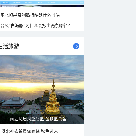
东北的异常闷热持续到什么时候
台风“白海豚”为什么会报出两条路径？
生活旅游
雨后峨眉沟壑尽显 金顶显真容
湖北神农架晨雾缭绕 秋色迷人