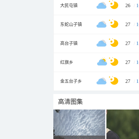
26
/
1
大民屯镇
27
/
1
东蛇山子镇
27
/
1
高台子镇
27
/
1
红旗乡
27
/
1
金五台子乡
高清图集