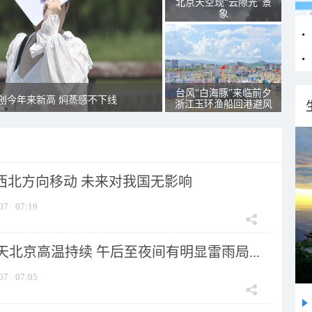
北京天空现“云隙光”景
象
台风“白海豚”来临前夕
创今年来新高 焖蒸感不下线
浙江玉环渔船回港避风
向西北方向移动 未来对我国无影响
07
07:19
北京高温持续 午后至夜间有明显雷雨局...
07
07:05