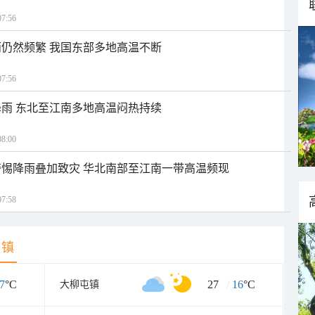
7:56
仍然频繁 我国东部多地高温不断
7:56
雨 东北至江南多地高温闷热持续
8:00
惕降雨叠加致灾 华北南部至江南一带高温频现
7:58
乡镇
7
°C
27
/
16
°C
大柳屯镇