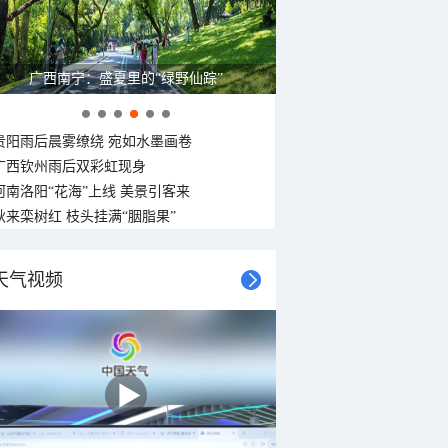
广西南宁：盛夏里的“绿野仙踪”
贵阳雨后晨雾缭绕 宛如水墨画卷
广西钦州雨后双彩虹现身
河南洛阳“花海”上线 美景引客来
秋来栾树红 枝头挂满“胭脂果”
天气视频