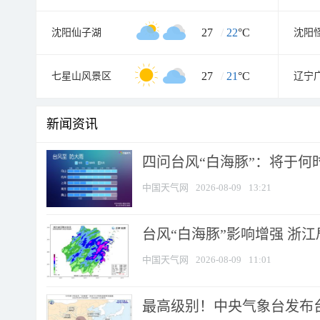
27
/
22
°C
沈阳仙子湖
沈阳
27
/
21
°C
七星山风景区
辽宁
新闻资讯
四问台风“白海豚”：将于何时
中国天气网
2026-08-09
13:21
台风“白海豚”影响增强 浙江
中国天气网
2026-08-09
11:01
最高级别！中央气象台发布台风