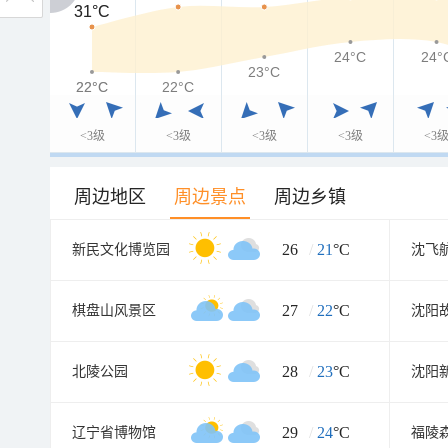
31°C
31°C
24°C
24°
23°C
22°C
22°C
22°C
<3级
<3级
<3级
<3级
<3
周边地区
周边景点
周边乡镇
26
/
21
°C
新民文化博览园
沈飞
27
/
22
°C
棋盘山风景区
沈阳
28
/
23
°C
北陵公园
沈阳
29
/
24
°C
辽宁省博物馆
福陵