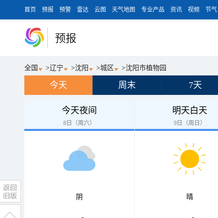
首页
预报
预警
雷达
云图
天气地图
专业产品
资讯
视频
节气
预报
全国
>
辽宁
>
沈阳
>
城区
>
沈阳市植物园
今天
周末
7天
今天夜间
明天白天
8日（周六）
9日（周日）
阴
晴