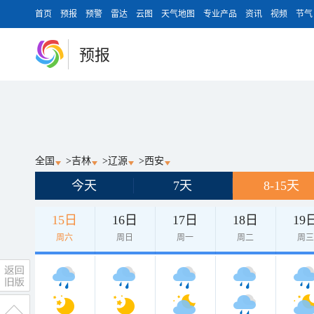
首页
预报
预警
雷达
云图
天气地图
专业产品
资讯
视频
节气
预报
全国
>
吉林
>
辽源
>
西安
今天
7天
8-15天
15日
16日
17日
18日
19
周六
周日
周一
周二
周