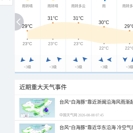
雨转晴
雨转晴
雨转多云
雨
雨转
31°C
31°C
30°C
29°C
29°C
29°
23°C
23°C
23°C
23°C
22°C
22°
<3级
<3级
<3级
<3级
<3
近期重大天气事件
台风“白海豚”靠近浙闽沿海风雨渐
中国天气网 2026-08-08 07:45
台风“白海豚”靠近华东沿海 冷空