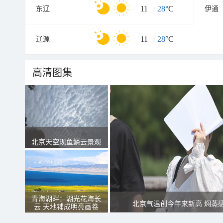
11
/
28
°C
东辽
伊通
11
/
28
°C
辽源
高清图集
北京天空现鱼鳞云景观
青海湖畔：湖光花海长
北京气温创今年来新高 焖蒸
云 天地铺成明亮画卷