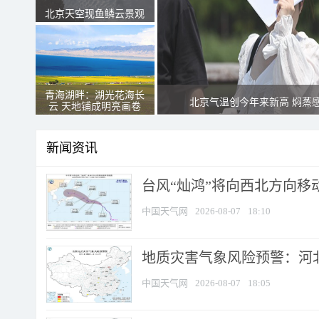
北京天空现鱼鳞云景观
青海湖畔：湖光花海长
北京气温创今年来新高 焖蒸
云 天地铺成明亮画卷
新闻资讯
台风“灿鸿”将向西北方向移
中国天气网
2026-08-07
18:10
地质灾害气象风险预警：河北
中国天气网
2026-08-07
18:05