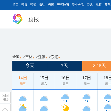
首页
预报
预警
雷达
云图
天气地图
专业产品
资讯
视频
节气
预报
全国
>
吉林
>
辽源
>
东辽
今天
7天
8-15天
14日
15日
16日
17日
18
周五
周六
周日
周一
周