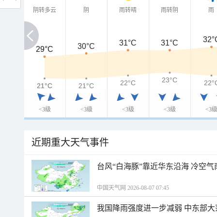
阴转多云
阴
雨转晴
雨转阴
雨
32°
31°C
31°C
30°C
29°C
29°C
23°C
22°C
22°
21°C
21°C
21°C
<3级
<3级
<3级
<3级
<3
近期重大天气事件
台风“白海豚”靠近华东沿海 冷空
中国天气网 2026-08-07 07:45
我国降雨强度进一步减弱 中东部大