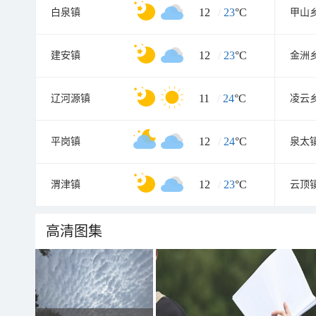
12
/
23
°C
白泉镇
甲山
12
/
23
°C
建安镇
金洲
11
/
24
°C
辽河源镇
凌云
12
/
24
°C
平岗镇
泉太
12
/
23
°C
渭津镇
云顶
高清图集