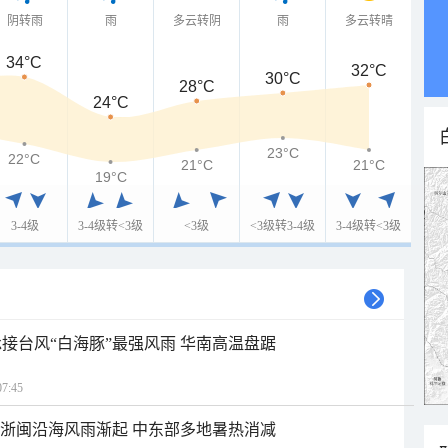
阴转雨
雨
多云转阴
雨
多云转晴
34°C
32°C
30°C
28°C
24°C
23°C
22°C
21°C
21°C
19°C
3-4级
3-4级转<3级
<3级
<3级转3-4级
3-4级转<3级
接台风“白海豚”最强风雨 华南高温盘踞
7:45
近浙闽沿海风雨渐起 中东部多地暑热消减