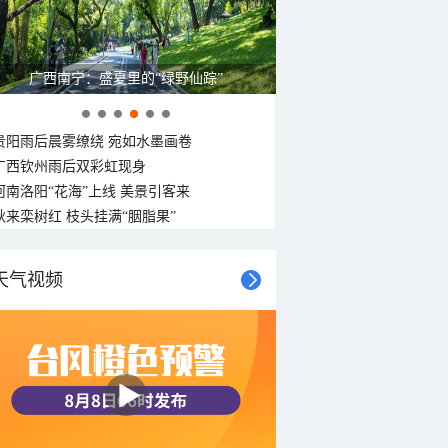
广西南宁：盛夏里的“绿野仙踪”
贵阳雨后晨雾缭绕 宛如水墨画卷
广西钦州雨后双彩虹现身
河南洛阳“花海”上线 美景引客来
秋来栾树红 枝头挂满“胭脂果”
天气视频