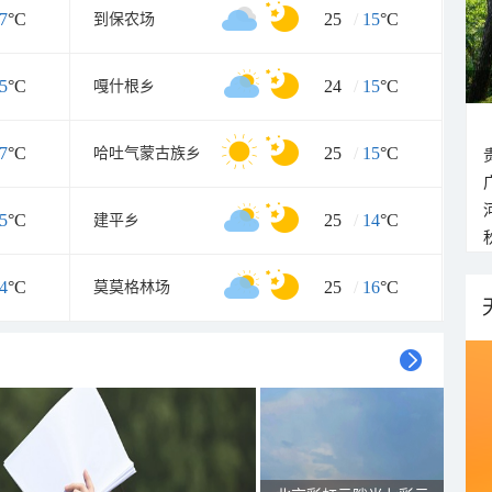
7
°C
25
/
15
°C
到保农场
5
°C
24
/
15
°C
嘎什根乡
7
°C
25
/
15
°C
哈吐气蒙古族乡
5
°C
25
/
14
°C
建平乡
4
°C
25
/
16
°C
莫莫格林场