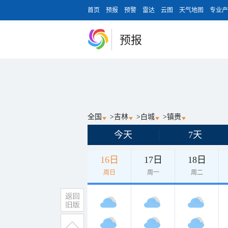
首页
预报
预警
雷达
云图
天气地图
专业产
预报
全国
>
吉林
>
白城
>
镇赉
今天
7天
16日
17日
18日
周日
周一
周二