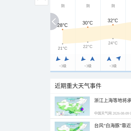
阴
阴
阴
32°C
30°C
28°C
28°C
24°C
22°C
21°C
21°C
<3级
<3级
<3级
近期重大天气事件
浙江上海等地将承
中国天气网 2026-08-09 0
台风“白海豚”靠