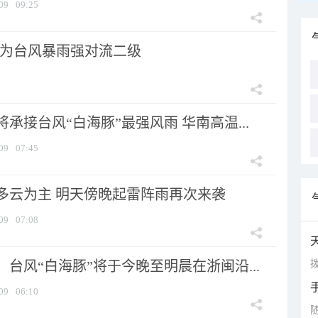
09
09:25
为台风暴雨强对流二级
承接台风“白海豚”最强风雨 华南高温...
09
07:45
多云为主 明天傍晚起雷阵雨再次来袭
09
07:08
拨
台风“白海豚”将于今晚至明晨在浙闽沿...
09
06:10