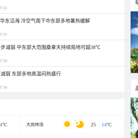
7:45
近华东沿海 冷空气南下中东部多地暑热缓解
7:45
步减弱 中东部大范围桑拿天持续局地可超38℃
7:50
减弱 东部多地高温闷热盛行
7:56
4
°C
25
/
14
°C
大岗林场