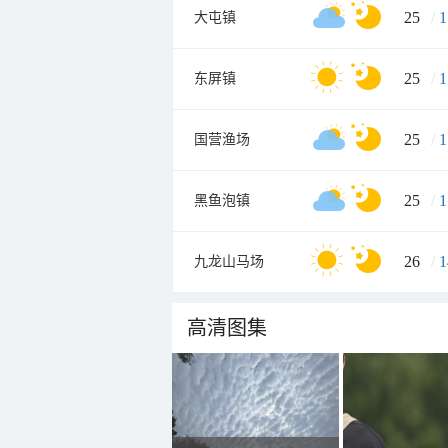
25
/
1
大屯镇
25
/
1
东屏镇
25
/
1
国营渔场
25
/
1
黑鱼泡镇
26
/
1
九龙山马场
高清图集