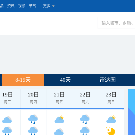
品
资讯
视频
节气
更多
8-15天
40天
雷达图
19日
20日
21日
22日
23日
周三
周四
周五
周六
周日