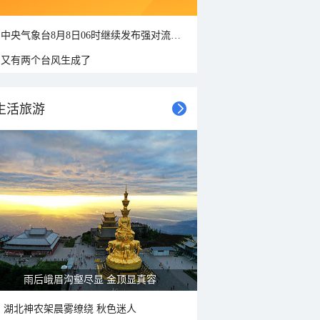
中央气象台8月8日06时继续发布强对流天气蓝色预警
又有两个台风生成了
生活旅游
雨后峨眉沟壑尽显 金顶显真容
湖北神农架晨雾缭绕 秋色迷人