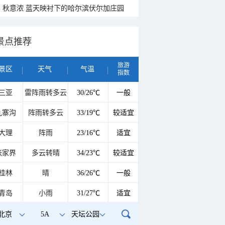
秋意浓 蓝天映衬下的哈尔滨伏尔加庄园
景点推荐
旅游
景区
天气
气温
指数
三亚
雷阵雨转多云
30/26℃
一般
九寨沟
阵雨转多云
33/19℃
较适宜
大理
阵雨
23/16℃
适宜
张家界
多云转晴
34/23℃
较适宜
桂林
晴
36/26℃
一般
青岛
小雨
31/27℃
适宜
北京
5A
天坛公园