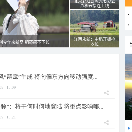
北京彩虹云隙光七彩云
浓积云接连上线
江西永新：中稻开镰抢
创今年来新高 焖蒸感不下线
收忙
风“琵鹭”生成 将向偏东方向移动强度...
09
15:09
豚”：将于何时何地登陆 将重点影响哪...
09
13:21