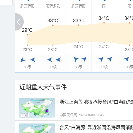
多云转雨
雨转多云
多云转雨
雨
雨
34°C
34°
33°C
33°C
29°C
29°C
24°C
24°C
23°C
23°C
23°C
23°
<3级
<3级
<3级
<3级
<3
近期重大天气事件
浙江上海等地将承接台风“白海豚”
中国天气网 2026-08-09 07:45
台风“白海豚”靠近浙闽沿海风雨渐