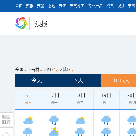
首页
预报
预警
雷达
云图
天气地图
专业产品
资讯
视频
节气
预报
全国
>
吉林
>
四平
>
城区
今天
7天
8-15天
16日
17日
18日
19日
20
周日
周一
周二
周三
周