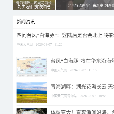
青海湖畔：湖光花海长
北京气温创今年来新高 焖蒸
云 天地铺成明亮画卷
新闻资讯
四问台风“白海豚”：登陆后是否会北上 将影响
中国天气网
2026-08-07
11:20
台风“白海豚”将在华东沿海
中国天气网
2026-08-07
11:15
青海湖畔：湖光花海长云 
中国天气网青海站
2026-08-07
10:58
体型变大！直奔浙闽沿海，台风