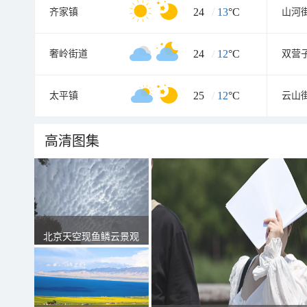
24
/
13
°C
齐家镇
山河
24
/
12
°C
奢岭街道
25
/
12
°C
太平镇
云山
高清图集
北京天空现鱼鳞云景观