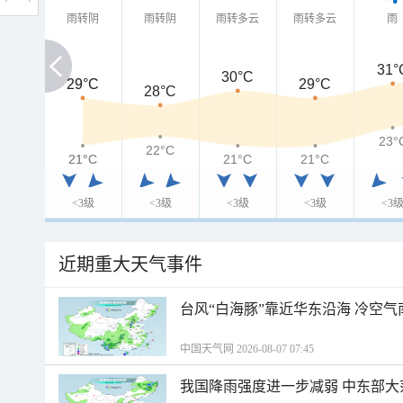
雨转阴
雨转阴
雨转多云
雨转多云
雨
31°
30°C
29°C
29°C
29°C
28°C
23°
22°C
21°C
21°C
21°C
21°C
<3级
<3级
<3级
<3级
<3
近期重大天气事件
台风“白海豚”靠近华东沿海 冷空
中国天气网 2026-08-07 07:45
我国降雨强度进一步减弱 中东部大