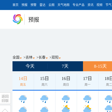
首页
预报
预警
雷达
云图
天气地图
专业产品
资讯
视频
节气
预报
全国
>
吉林
>
长春
>
双阳
今天
7天
8-15天
14日
15日
16日
17日
18
周五
周六
周日
周一
周