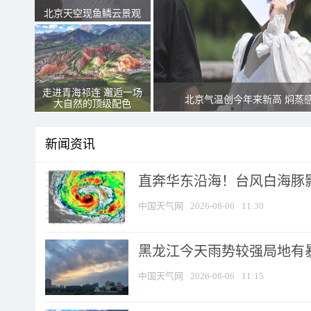
北京天空现鱼鳞云景观
走进青海祁连 邂逅一场
北京气温创今年来新高 焖蒸
大自然的顶级配色
新闻资讯
直奔华东沿海！台风白海豚影
中国天气网
2026-08-06
11:30
黑龙江今天雨势较强局地有暴
中国天气网
2026-08-06
11:15