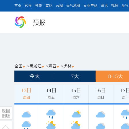
首页
预报
预警
雷达
云图
天气地图
专业产品
资讯
视频
节气
预报
全国
>
黑龙江
>
鸡西
>
虎林
今天
7天
8-15天
13日
14日
15日
16日
17
周四
周五
周六
周日
周