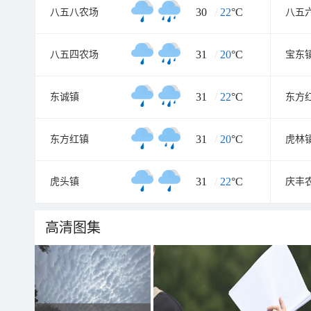
30
/
22
°C
八五八农场
八五
31
/
20
°C
八五四农场
宝东
31
/
22
°C
东诚镇
东方
31
/
20
°C
东方红镇
虎林
31
/
22
°C
虎头镇
庆丰
高清图集