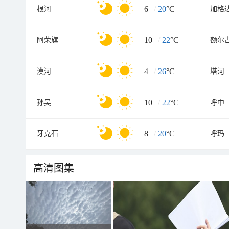
6
/
20
°C
根河
加格
10
/
22
°C
阿荣旗
额尔
4
/
26
°C
漠河
塔河
10
/
22
°C
孙吴
呼中
8
/
20
°C
牙克石
呼玛
高清图集