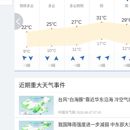
阴转多云
多云
多云转阴
阴
雨
31°C
29°
27°C
25°C
22°C
22°C
17°C
12°
11°C
10°C
9°C
9°C
<3级
<3级
<3级
<3级
<3
近期重大天气事件
台风“白海豚”靠近华东沿海 冷空
中国天气网 2026-08-07 07:45
我国降雨强度进一步减弱 中东部大