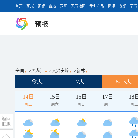
首页
预报
预警
雷达
云图
天气地图
专业产品
资讯
视频
节气
预报
全国
>
黑龙江
>
大兴安岭
>
新林
今天
7天
8-15天
14日
15日
16日
17日
18
周五
周六
周日
周一
周