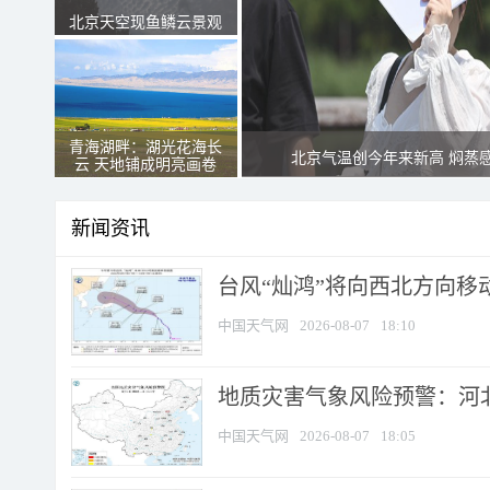
北京天空现鱼鳞云景观
青海湖畔：湖光花海长
北京气温创今年来新高 焖蒸
云 天地铺成明亮画卷
新闻资讯
台风“灿鸿”将向西北方向移
中国天气网
2026-08-07
18:10
地质灾害气象风险预警：河北
中国天气网
2026-08-07
18:05