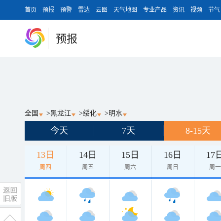
首页
预报
预警
雷达
云图
天气地图
专业产品
资讯
视频
节气
预报
全国
>
黑龙江
>
绥化
>
明水
今天
7天
8-15天
13日
14日
15日
16日
17
周四
周五
周六
周日
周