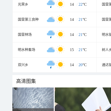
14
/
22
°C
光荣乡
国营
14
/
21
°C
国营第三良种
国营
14
/
21
°C
国营林场
明水
15
/
21
°C
明水种畜场
树人
14
/
20
°C
双兴乡
通达
高清图集