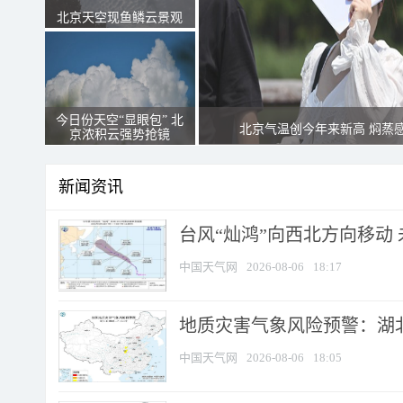
北京天空现鱼鳞云景观
今日份天空“显眼包” 北
北京气温创今年来新高 焖蒸
京浓积云强势抢镜
新闻资讯
台风“灿鸿”向西北方向移动
中国天气网
2026-08-06
18:17
地质灾害气象风险预警：湖北
中国天气网
2026-08-06
18:05