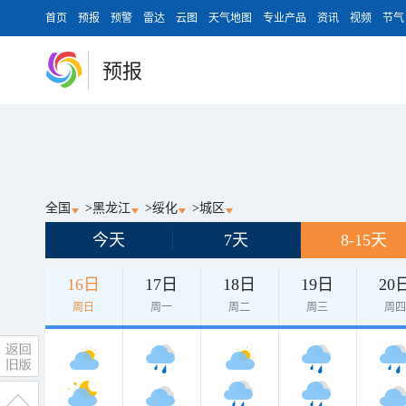
首页
预报
预警
雷达
云图
天气地图
专业产品
资讯
视频
节气
预报
全国
>
黑龙江
>
绥化
>
城区
今天
7天
8-15天
16日
17日
18日
19日
20
周日
周一
周二
周三
周