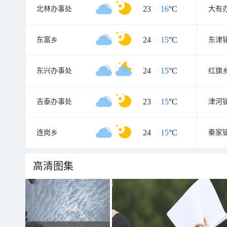
23
/
16
°C
北林办事处
大有
24
/
15
°C
东富乡
东津
24
/
15
°C
东兴办事处
红旗
23
/
15
°C
吉泰办事处
津河
24
/
15
°C
连岗乡
秦家
高清图集