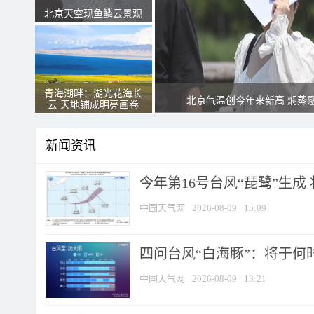
北京天空现鱼鳞云景观
青海湖畔：湖光花海长
北京气温创今年来新高 焖蒸
云 天地铺成明亮画卷
新闻资讯
今年第16号台风“琵鹭”生成 
中国天气网
2026-08-09
15:09
四问台风“白海豚”：将于何时
中国天气网
2026-08-09
13:21