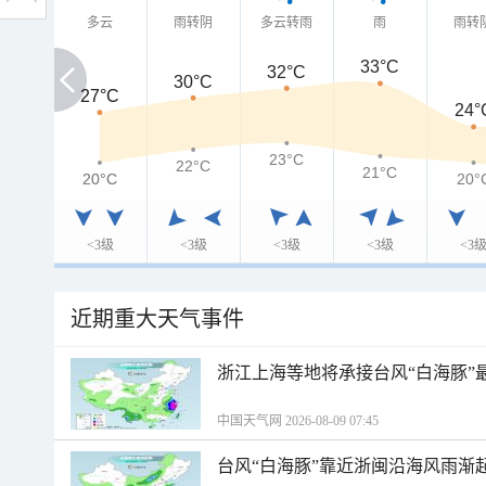
多云
雨转阴
多云转雨
雨
雨转
33°C
32°C
30°C
27°C
27°C
24°
23°C
22°C
21°C
20°C
20°C
20°
<3级
<3级
<3级
<3级
<3
近期重大天气事件
浙江上海等地将承接台风“白海豚”
中国天气网 2026-08-09 07:45
台风“白海豚”靠近浙闽沿海风雨渐