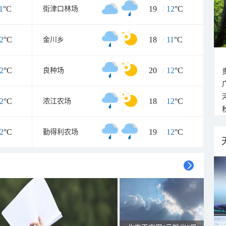
1
°C
19
/
12
°C
街津口林场
2
°C
18
/
11
°C
金川乡
2
°C
20
/
12
°C
良种场
2
°C
18
/
12
°C
浓江农场
2
°C
19
/
12
°C
勤得利农场