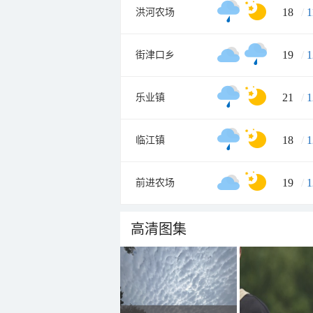
18
/
1
洪河农场
19
/
1
街津口乡
21
/
1
乐业镇
18
/
1
临江镇
19
/
1
前进农场
高清图集