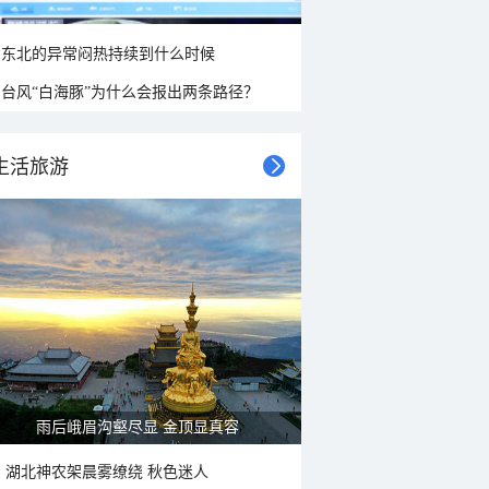
东北的异常闷热持续到什么时候
台风“白海豚”为什么会报出两条路径？
生活旅游
雨后峨眉沟壑尽显 金顶显真容
湖北神农架晨雾缭绕 秋色迷人