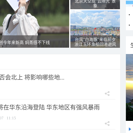
北京天空现“云隙光”景
象
台风“白海豚”来临前夕
创今年来新高 焖蒸感不下线
浙江玉环渔船回港避风
会北上 将影响哪些地...
”将在华东沿海登陆 华东地区有强风暴雨
07
11:15