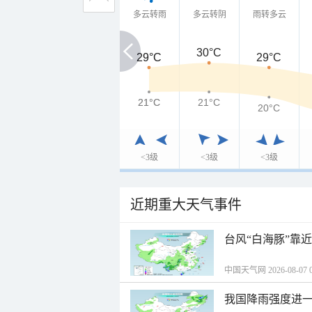
多云转雨
多云转阴
雨转多云
30°C
29°C
29°C
29°C
21°C
21°C
21°C
20°C
<3级
<3级
<3级
近期重大天气事件
台风“白海豚”靠
中国天气网 2026-08-07 0
我国降雨强度进一