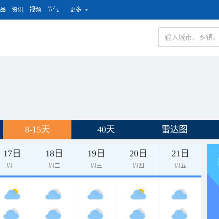
品
资讯
视频
节气
更多
8-15天
40天
雷达图
17日
18日
19日
20日
21日
周一
周二
周三
周四
周五