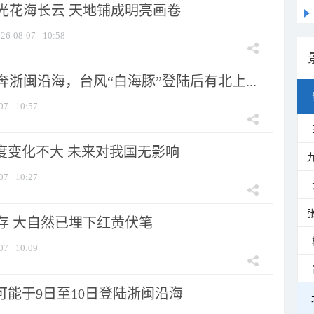
光花海长云 天地铺成明亮画卷
26-08-07
10:58
浙闽沿海，台风“白海豚”登陆后有北上...
07
10:57
强度变化不大 未来对我国无影响
07
10:27
存 大自然已埋下红黄伏笔
07
10:09
可能于9日至10日登陆浙闽沿海