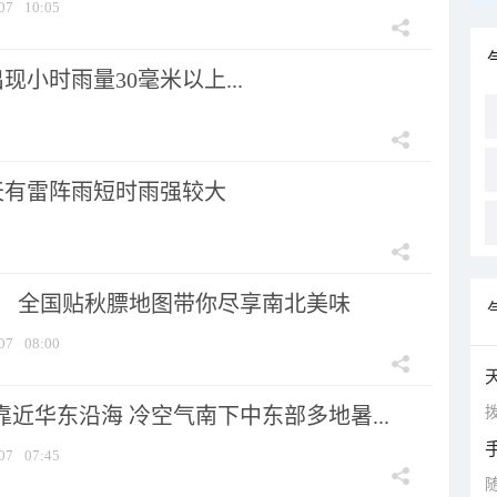
07
10:05
小时雨量30毫米以上...
天有雷阵雨短时雨强较大
节！ 全国贴秋膘地图带你尽享南北美味
07
08:00
拨
靠近华东沿海 冷空气南下中东部多地暑...
07
07:45