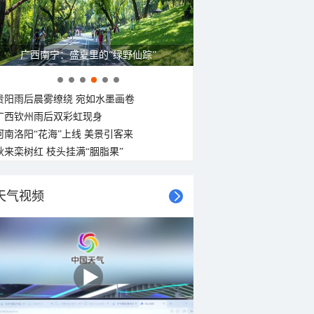
广西南宁：盛夏里的“绿野仙踪”
贵阳雨后晨雾缭绕 宛如水墨画卷
广西钦州雨后双彩虹现身
河南洛阳“花海”上线 美景引客来
秋来栾树红 枝头挂满“胭脂果”
天气视频