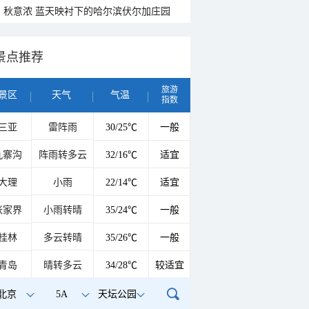
秋意浓 蓝天映衬下的哈尔滨伏尔加庄园
景点推荐
旅游
景区
天气
气温
指数
三亚
雷阵雨
30/25℃
一般
九寨沟
阵雨转多云
32/16℃
适宜
大理
小雨
22/14℃
适宜
张家界
小雨转晴
35/24℃
一般
桂林
多云转晴
35/26℃
一般
青岛
晴转多云
34/28℃
较适宜
北京
5A
天坛公园