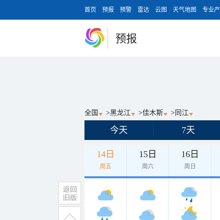
首页
预报
预警
雷达
云图
天气地图
专业产
预报
全国
>
黑龙江
>
佳木斯
>
同江
今天
7天
14日
15日
16日
周五
周六
周日