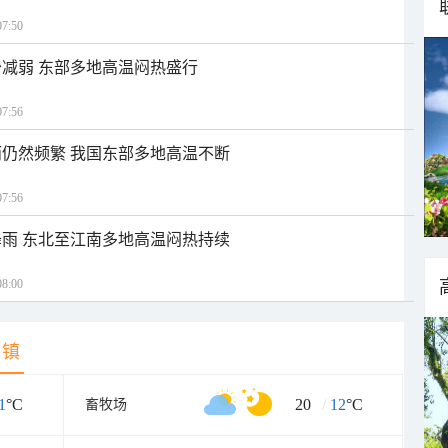
7:50
减弱 东部多地高温闷热盛行
7:56
仍然频繁 我国东部多地高温不断
7:56
雨 东北至江南多地高温闷热持续
8:00
乡镇
1
°C
20
/
12
°C
畜牧场