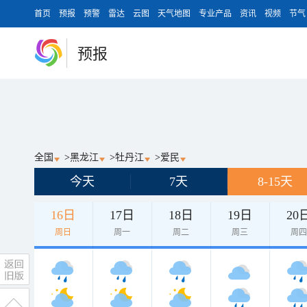
首页
预报
预警
雷达
云图
天气地图
专业产品
资讯
视频
节气
预报
全国
>
黑龙江
>
牡丹江
>
爱民
今天
7天
8-15天
16日
17日
18日
19日
20
周日
周一
周二
周三
周