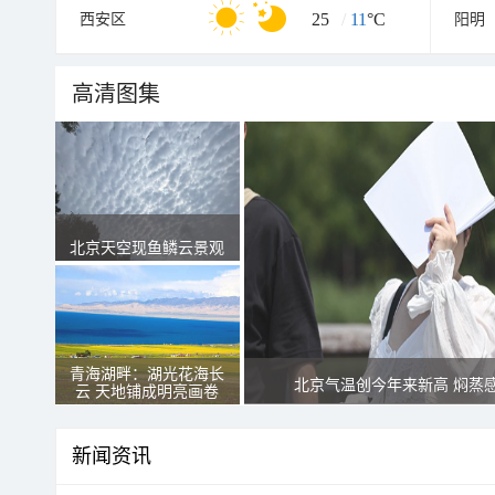
25
/
11
°C
西安区
阳明
高清图集
北京天空现鱼鳞云景观
青海湖畔：湖光花海长
北京气温创今年来新高 焖蒸
云 天地铺成明亮画卷
新闻资讯