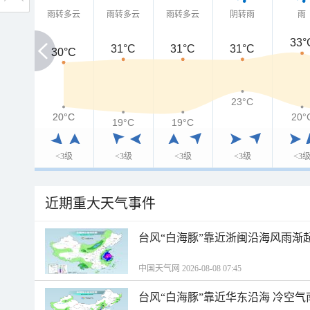
雨转多云
雨转多云
雨转多云
阴转雨
雨
33°
31°C
31°C
31°C
30°C
30°C
23°C
20°C
20°C
20°
19°C
19°C
<3级
<3级
<3级
<3级
<3
近期重大天气事件
台风“白海豚”靠近浙闽沿海风雨渐
中国天气网 2026-08-08 07:45
台风“白海豚”靠近华东沿海 冷空