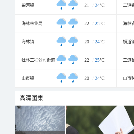
21
/
24
°C
柴河镇
二道
22
/
25
°C
海林林业局
海林
20
/
24
°C
海林镇
横道
22
/
25
°C
牡林工程公司街道
三道
20
/
24
°C
山市镇
山市
高清图集