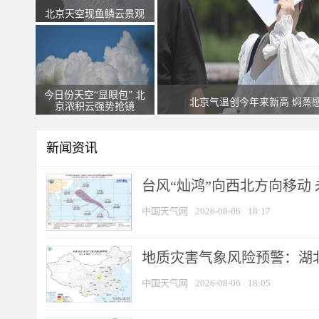
北京天空现鱼鳞云景观
今日份天空“显眼包” 北
北京气温创今年来新高 焖蒸
京浓积云强势抢镜
新闻资讯
台风“灿鸿”向西北方向移动
中国天气网
2026-08-06
18:17
地质灾害气象风险预警：湖北
中国天气网
2026-08-06
18:05