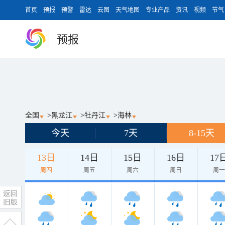
首页
预报
预警
雷达
云图
天气地图
专业产品
资讯
视频
节气
预报
全国
>
黑龙江
>
牡丹江
>
海林
今天
7天
8-15天
13日
14日
15日
16日
17
周四
周五
周六
周日
周