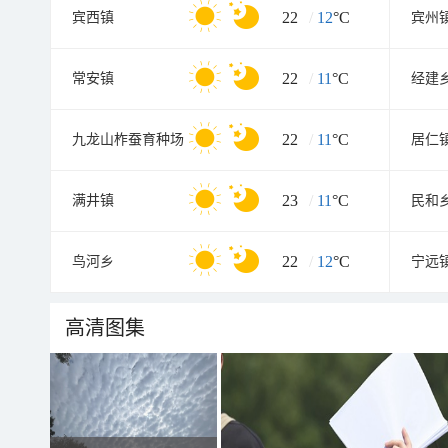
22
/
12
°C
宾西镇
宾州
22
/
11
°C
常安镇
经建
22
/
11
°C
九龙山柞蚕育种场
居仁
23
/
11
°C
满井镇
民和
22
/
12
°C
鸟河乡
宁远
高清图集