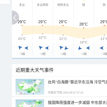
多云
多云转阴
雨转多云
晴
阴
29°C
29°C
29°C
29°C
29°
28°C
22°C
21°C
21°C
21°C
21°
18°C
<3级
<3级
<3级
<3级
<3
近期重大天气事件
台风“白海豚”靠近华东沿海 冷空
中国天气网 2026-08-07 07:45
我国降雨强度进一步减弱 中东部大