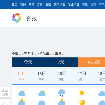
首页
预报
预警
雷达
云图
天气地图
专业产品
资讯
视频
节气
预报
全国
>
黑龙江
>
哈尔滨
>
宾县
今天
7天
8-15天
14日
15日
16日
17日
18
周五
周六
周日
周一
周