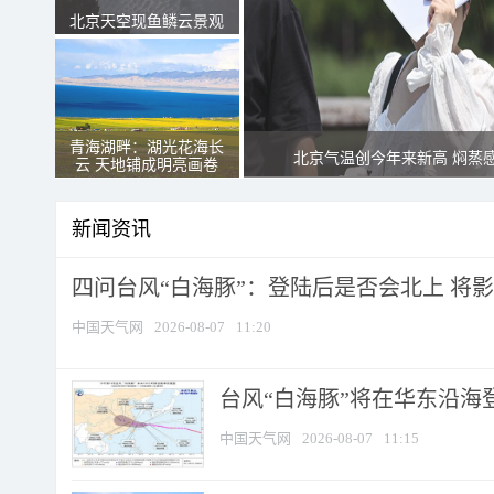
北京天空现鱼鳞云景观
青海湖畔：湖光花海长
北京气温创今年来新高 焖蒸
云 天地铺成明亮画卷
新闻资讯
四问台风“白海豚”：登陆后是否会北上 将影响
中国天气网
2026-08-07
11:20
台风“白海豚”将在华东沿海
中国天气网
2026-08-07
11:15