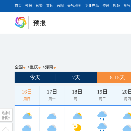
首页
预报
预警
雷达
云图
天气地图
专业产品
资讯
视频
节气
预报
全国
>
重庆
>
潼南
今天
7天
8-15天
16日
17日
18日
19日
20
周日
周一
周二
周三
周