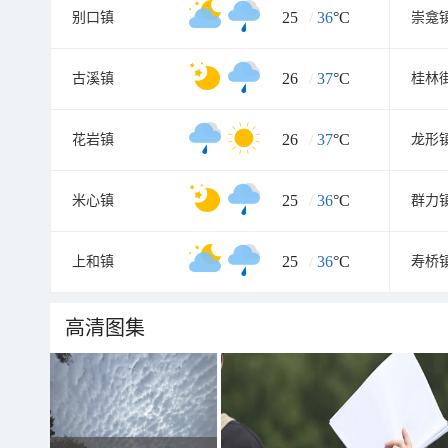
25
/
36
°C
别口镇
崇龛
26
/
37
°C
古溪镇
桂林
26
/
37
°C
花岩镇
龙形
25
/
36
°C
米心镇
群力
25
/
36
°C
上和镇
寿桥
高清图集