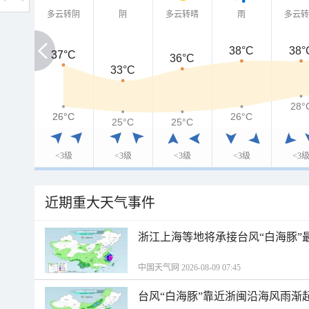
多云转阴
阴
多云转晴
雨
多云
38°C
38°
37°C
37°C
36°C
33°C
28°
26°C
26°C
26°C
25°C
25°C
<3级
<3级
<3级
<3级
<3
近期重大天气事件
浙江上海等地将承接台风“白海豚”
中国天气网 2026-08-09 07:45
台风“白海豚”靠近浙闽沿海风雨渐