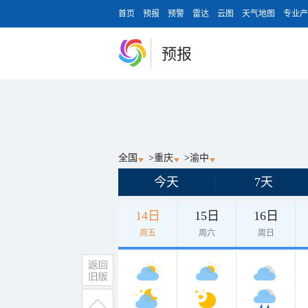
首页
预报
预警
雷达
云图
天气地图
专业产
预报
全国
>
重庆
>
渝中
今天
7天
14日
15日
16日
周五
周六
周日