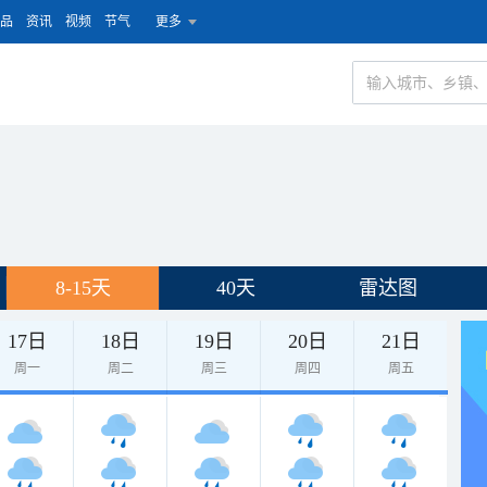
品
资讯
视频
节气
更多
8-15天
40天
雷达图
17日
18日
19日
20日
21日
周一
周二
周三
周四
周五