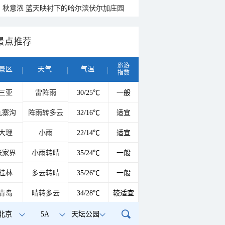
秋意浓 蓝天映衬下的哈尔滨伏尔加庄园
景点推荐
旅游
景区
天气
气温
指数
三亚
雷阵雨
30/25℃
一般
九寨沟
阵雨转多云
32/16℃
适宜
大理
小雨
22/14℃
适宜
张家界
小雨转晴
35/24℃
一般
桂林
多云转晴
35/26℃
一般
青岛
晴转多云
34/28℃
较适宜
北京
5A
天坛公园