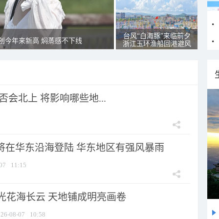
台风“白海豚”来临前夕
创今年来新高 焖蒸感不下线
浙江玉环渔船回港避风
会北上 将影响哪些地...
”将在华东沿海登陆 华东地区有强风暴雨
07
11:15
光花海长云 天地铺成明亮画卷
26-08-07
10:58