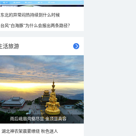
东北的异常闷热持续到什么时候
台风“白海豚”为什么会报出两条路径？
生活旅游
雨后峨眉沟壑尽显 金顶显真容
湖北神农架晨雾缭绕 秋色迷人