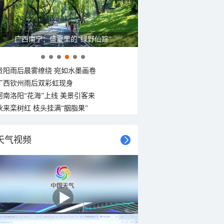
广西南宁：盛夏里的“绿野仙踪”
贵阳雨后晨雾缭绕 宛如水墨画卷
广西钦州雨后双彩虹现身
河南洛阳“花海”上线 美景引客来
秋来栾树红 枝头挂满“胭脂果”
天气视频