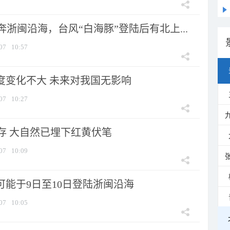
浙闽沿海，台风“白海豚”登陆后有北上...
07
10:57
强度变化不大 未来对我国无影响
07
10:27
存 大自然已埋下红黄伏笔
07
10:09
可能于9日至10日登陆浙闽沿海
07
10:05