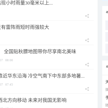
小时雨量30毫米以上...
天有雷阵雨短时雨强较大
节！ 全国贴秋膘地图带你尽享南北美味
07
08:00
靠近华东沿海 冷空气南下中东部多地暑...
07
07:45
拨
向西北方向移动 未来对我国无影响