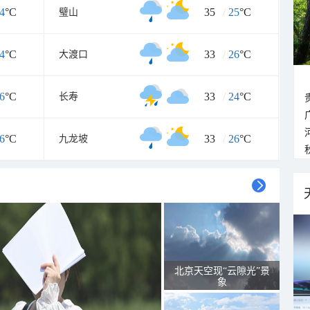
4
°C
35
/
25
°C
璧山
4
°C
33
/
26
°C
大渡口
6
°C
33
/
24
°C
长寿
6
°C
33
/
26
°C
九龙坡
北京天空现“云隙光”景
象