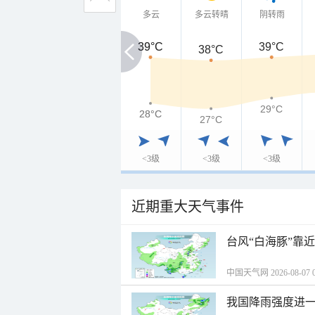
多云
多云转晴
阴转雨
39°C
39°C
39°C
38°C
29°C
28°C
28°C
27°C
<3级
<3级
<3级
近期重大天气事件
台风“白海豚”靠
中国天气网 2026-08-07 0
我国降雨强度进一