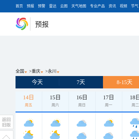
首页
预报
预警
雷达
云图
天气地图
专业产品
资讯
视频
节气
预报
全国
>
重庆
>
永川
今天
7天
8-15天
14日
15日
16日
17日
18
周五
周六
周日
周一
周