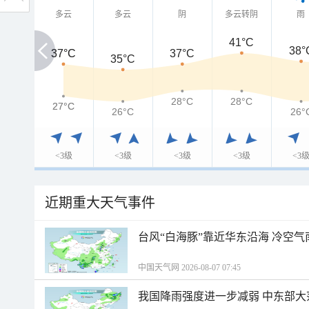
多云
多云
阴
多云转阴
雨
41°C
38°
37°C
37°C
37°C
35°C
28°C
28°C
27°C
27°C
26°C
26°
<3级
<3级
<3级
<3级
<3
近期重大天气事件
台风“白海豚”靠近华东沿海 冷空
中国天气网 2026-08-07 07:45
我国降雨强度进一步减弱 中东部大