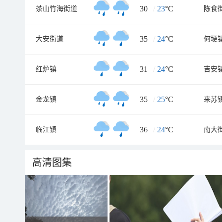
30
/
23
°C
茶山竹海街道
陈食
35
/
24
°C
大安街道
何埂
31
/
24
°C
红炉镇
吉安
35
/
25
°C
金龙镇
来苏
36
/
24
°C
临江镇
南大
高清图集