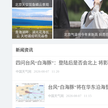
北京天空现鱼鳞云景观
青海湖畔：湖光花海长
北京气温创今年来新高 焖蒸
云 天地铺成明亮画卷
新闻资讯
四问台风“白海豚”：登陆后是否会北上 将影响
中国天气网
2026-08-07
11:20
台风“白海豚”将在华东沿海
中国天气网
2026-08-07
11:15