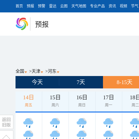
首页
预报
预警
雷达
云图
天气地图
专业产品
资讯
视频
节气
预报
全国
>
天津
>
河东
今天
7天
8-15天
14日
15日
16日
17日
18
周五
周六
周日
周一
周