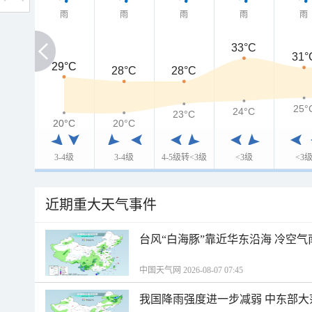
雨
雨
雨
雨
雨
33°C
31°
29°C
29°C
28°C
28°C
25°
24°C
23°C
20°C
20°C
20°C
3-4级
3-4级
4-5级转<3级
<3级
<3
近期重大天气事件
台风“白海豚”靠近华东沿海 冷空
中国天气网 2026-08-07 07:45
我国降雨强度进一步减弱 中东部大