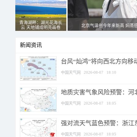
青海湖畔：湖光花海长
北京气温创今年来新高 焖蒸
云 天地铺成明亮画卷
新闻资讯
台风“灿鸿”将向西北方向移
中国天气网
2026-08-07
18:10
地质灾害气象风险预警：河北
中国天气网
2026-08-07
18:05
强对流天气蓝色预警：浙江东部
中国天气网
2026-08-07
18:05