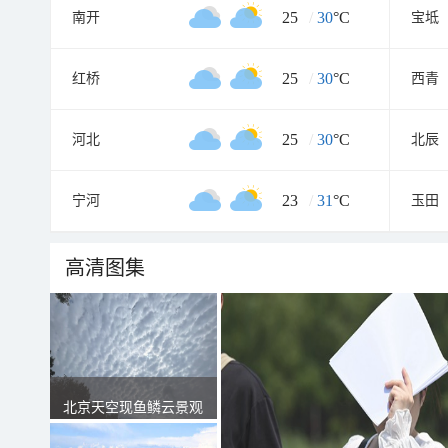
25
/
30
°C
南开
宝坻
25
/
30
°C
红桥
西青
25
/
30
°C
河北
北辰
23
/
31
°C
宁河
玉田
高清图集
北京天空现鱼鳞云景观