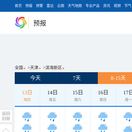
首页
预报
预警
雷达
云图
天气地图
专业产品
资讯
视频
节气
预报
全国
>
天津
>
滨海新区
今天
7天
8-15天
13日
14日
15日
16日
17
周四
周五
周六
周日
周