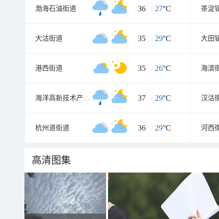
36
/
27
°C
渤海石油街道
茶淀
35
/
29
°C
大沽街道
大田
35
/
26
°C
港西街道
海滨
37
/
29
°C
海洋高新技术产业园区
汉沽
36
/
29
°C
杭州道街道
河西
高清图集