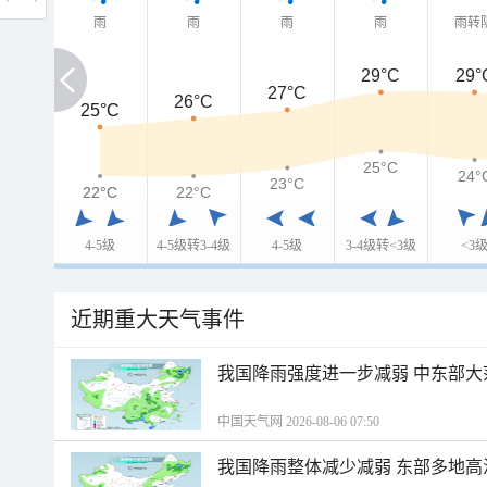
雨
雨
雨
雨
雨转
29°C
29°
27°C
26°C
25°C
25°C
25°C
24°
23°C
22°C
22°C
22°C
4-5级
4-5级转3-4级
4-5级
3-4级转<3级
<3
近期重大天气事件
我国降雨强度进一步减弱 中东部大
中国天气网 2026-08-06 07:50
我国降雨整体减少减弱 东部多地高