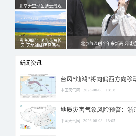
北京天空现鱼鳞云景观
青海湖畔：湖光花海长
北京气温创今年来新高 焖蒸
云 天地铺成明亮画卷
新闻资讯
台风“灿鸿”将向偏西方向移
中国天气网
2026-08-08
18:18
地质灾害气象风险预警：浙
中国天气网
2026-08-08
18:05