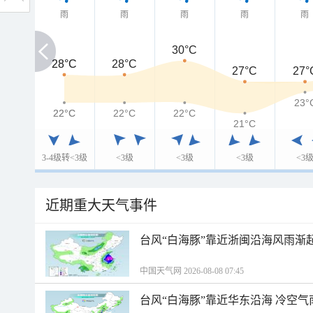
雨
雨
雨
雨
雨
30°C
28°C
28°C
28°C
27°C
27°
23°
22°C
22°C
22°C
22°C
21°C
3-4级转<3级
<3级
<3级
<3级
<3
近期重大天气事件
台风“白海豚”靠近浙闽沿海风雨渐
中国天气网 2026-08-08 07:45
台风“白海豚”靠近华东沿海 冷空