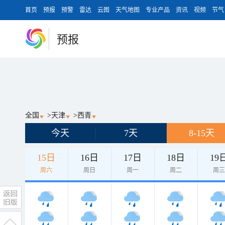
首页
预报
预警
雷达
云图
天气地图
专业产品
资讯
视频
节气
预报
全国
>
天津
>
西青
今天
7天
8-15天
15日
16日
17日
18日
19
周六
周日
周一
周二
周