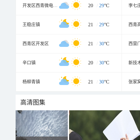
20
/
29
°C
开发区西青微电子小区
李七
21
/
29
°C
王稳庄镇
西青
21
/
30
°C
西青区开发区
西营
20
/
30
°C
辛口镇
新技
21
/
30
°C
杨柳青镇
张家
高清图集