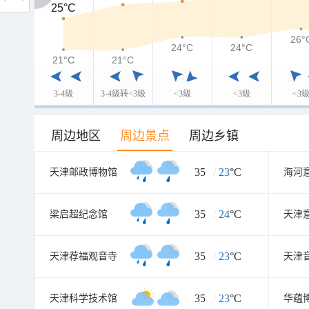
25°C
25°C
26°
24°C
24°C
21°C
21°C
21°C
3-4级
3-4级转<3级
<3级
<3级
<3
周边地区
周边景点
周边乡镇
35
/
23
°C
天津邮政博物馆
35
/
24
°C
梁启超纪念馆
35
/
23
°C
天津荐福观音寺
天津
35
/
23
°C
天津科学技术馆
华蕴