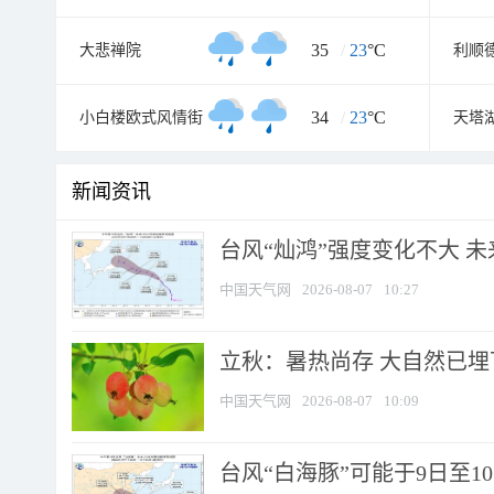
35
/
23
°C
大悲禅院
利顺
34
/
23
°C
小白楼欧式风情街
天塔
新闻资讯
台风“灿鸿”强度变化不大 
中国天气网
2026-08-07
10:27
立秋：暑热尚存 大自然已
中国天气网
2026-08-07
10:09
台风“白海豚”可能于9日至1