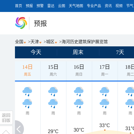
首页
预报
预警
雷达
云图
天气地图
专业产品
资讯
视频
节气
预报
全国
>
天津
>
城区
>
海河历史建筑保护展览馆
今天
周末
7天
14日
15日
16日
17日
18
周五
周六
周日
周一
周
雨
雨
雨
雨
雨
33°C
31°
30°C
29°C