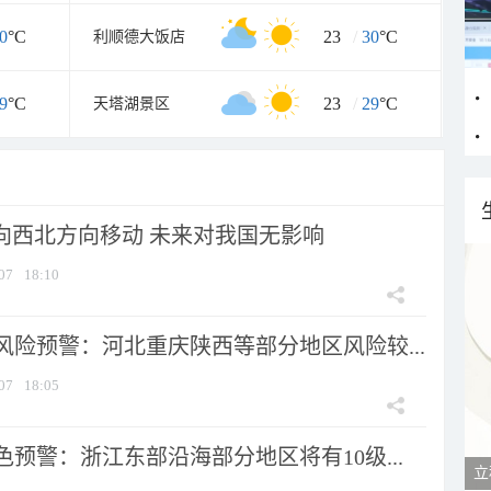
0
°C
23
/
30
°C
利顺德大饭店
9
°C
23
/
29
°C
天塔湖景区
将向西北方向移动 未来对我国无影响
07
18:10
风险预警：河北重庆陕西等部分地区风险较...
07
18:05
预警：浙江东部沿海部分地区将有10级...
立