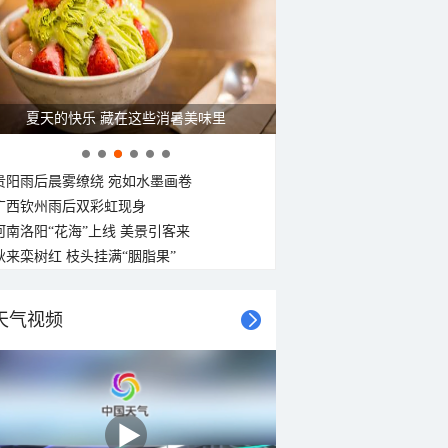
夏天的快乐 藏在这些消暑美味里
贵阳雨后晨雾缭绕 宛如水墨画卷
广西钦州雨后双彩虹现身
河南洛阳“花海”上线 美景引客来
秋来栾树红 枝头挂满“胭脂果”
天气视频