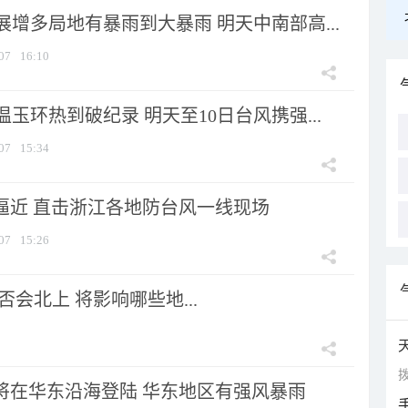
增多局地有暴雨到大暴雨 明天中南部高...
07
16:10
玉环热到破纪录 明天至10日台风携强...
07
15:34
”逼近 直击浙江各地防台风一线现场
07
15:26
会北上 将影响哪些地...
拨
”将在华东沿海登陆 华东地区有强风暴雨