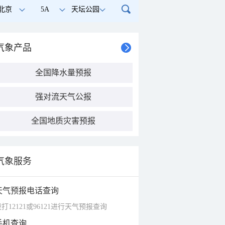
北京
5A
天坛公园
气象产品
全国降水量预报
强对流天气公报
全国地质灾害预报
气象服务
天气预报电话查询
打12121或96121进行天气预报查询
手机查询