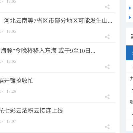
07
18:05
河北云南等7省区市部分地区可能发生山...
07
18:05
海豚”今晚将移入东海 或于9至10日...
07
18:05
稻开镰抢收忙
07
17:26
光七彩云浓积云接连上线
07
17:07