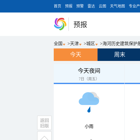
首页
预报
预警
雷达
云图
天气地图
专业产
预报
全国
>
天津
>
城区
>
海河历史建筑保护
今天
周末
今天夜间
7日（周五）
小雨