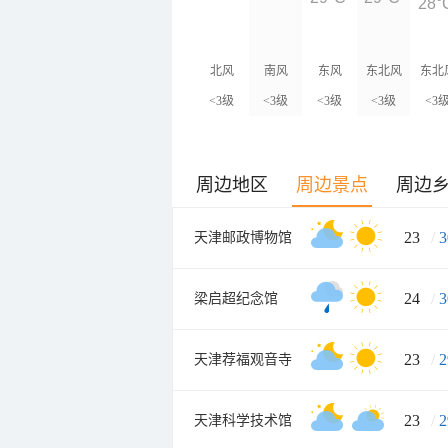
28°
北风
南风
东风
东北风
东北
<3级
<3级
<3级
<3级
<3
周边地区
周边景点
周边
23
/
3
天津邮政博物馆
24
/
3
梁启超纪念馆
23
/
2
天津荐福观音寺
23
/
2
天津科学技术馆