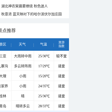
湖北神农架晨雾缭绕 秋色迷人
秋意浓 蓝天映衬下的哈尔滨伏尔加庄园
景点推荐
旅游
景区
天气
气温
指数
三亚
大雨转中雨
25/30℃
较不宜
九寨沟
多云转阵雨
17/29℃
适宜
大理
小雨
15/20℃
适宜
张家界
小雨
24/35℃
适宜
桂林
晴
25/36℃
适宜
青岛
晴转多云
28/33℃
适宜