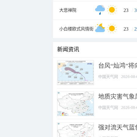
23
/
3
大悲禅院
23
/
2
小白楼欧式风情街
新闻资讯
台风“灿鸿”
中国天气网
2026-08-
地质灾害气象
中国天气网
2026-08-
强对流天气蓝色