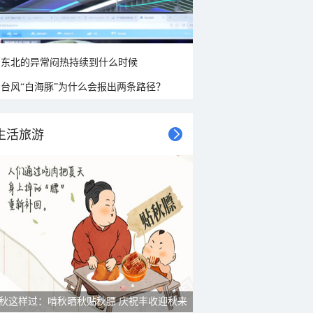
东北的异常闷热持续到什么时候
台风“白海豚”为什么会报出两条路径？
生活旅游
秋这样过：啃秋晒秋贴秋膘 庆祝丰收迎秋来