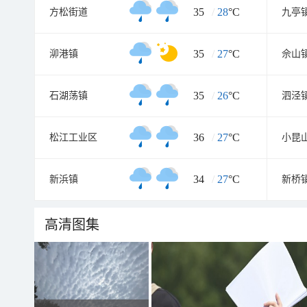
35
/
28
°C
方松街道
九亭
35
/
27
°C
泖港镇
佘山
35
/
26
°C
石湖荡镇
泗泾
36
/
27
°C
松江工业区
小昆
34
/
27
°C
新浜镇
新桥
高清图集