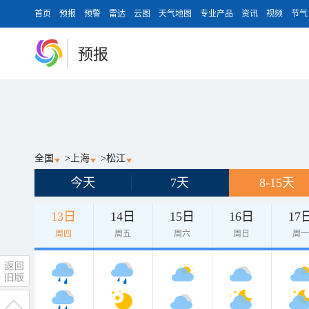
首页
预报
预警
雷达
云图
天气地图
专业产品
资讯
视频
节气
预报
全国
>
上海
>
松江
今天
7天
8-15天
13日
14日
15日
16日
17
周四
周五
周六
周日
周